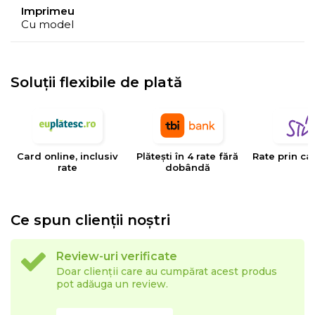
Imprimeu
Cu model
Set
1 prosop 30 cm x 50 cm; 1 prosop 50 cm x 100 cm
Soluții flexibile de plată
Card online, inclusiv
Plătești în 4 rate fără
Rate prin ca
rate
dobândă
Ce spun clienții noștri
Review-uri verificate
Doar clienții care au cumpărat acest produs
pot adăuga un review.