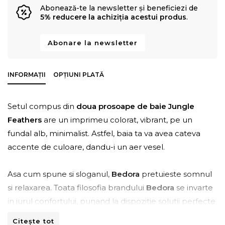
Abonează-te la newsletter și beneficiezi de
5% reducere la achiziția acestui produs
.
Abonare la newsletter
INFORMAȚII
OPȚIUNI PLATĂ
Setul compus din
doua prosoape de baie Jungle
Feathers
are un imprimeu colorat, vibrant, pe un
fundal alb, minimalist. Astfel, baia ta va avea cateva
accente de culoare, dandu-i un aer vesel.
Asa cum spune si sloganul,
Bedora
pretuieste somnul
si relaxarea. Toata filosofia brandului
Bedora
se invarte
in jurul confortului, punand la dispozitie solutii perfecte
pentru o odihna desavarsita. Fie ca vorbim despre
Citește tot