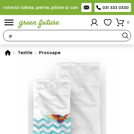
tecții saltea, perne, pilote și canapele
(
detalii
)
Producător r
031 333 0330
0
Textile
Prosoape