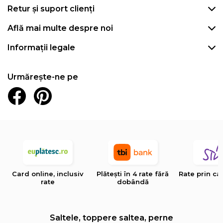
Retur și suport clienți
Află mai multe despre noi
Informații legale
Urmărește-ne pe
Card online, inclusiv
Plătești în 4 rate fără
Rate prin ca
rate
dobândă
Saltele, toppere saltea, perne