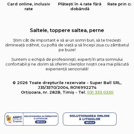
Card online, inclusiv
Plătești în 4 rate fără
Rate prin ca
rate
dobândă
Saltele, toppere saltea, perne
Știm cât de important e să ai un somn bun, să te trezești
dimineață odihnit, cu poftă de viață și să începi ziua cu zâmbetul
pe buze!
Suntem o echipă de profesioniști, experți în arta somnului
confortabil și ne dorim să oferim clienților noștri cea mai plăcută
experiență senzorială!
© 2026 Toate drepturile rezervate - Super Ball SRL,
J35/3570/2004, RO16992274
Orțișoara, nr. 282B, Timiș - Tel.
031 333 0330