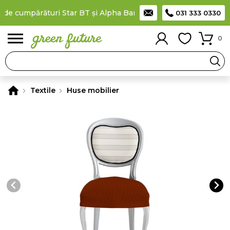
de cumpărături Star BT și Alpha Bank
Plătești în rate
prin card
031 333 0330
0
Textile
Huse mobilier