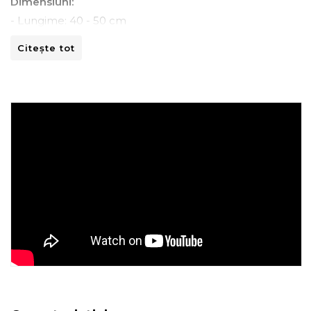
Dimensiuni:
- Lungime: 40 - 50 cm
- Latime: 40 - 50 cm
Citește tot
Instructiuni de spalare:
- A se curata la masina de spalat la 30ºC.
- A nu se curata chimic.
- A nu se calca.
- A nu se usca prin centrifugare.
Recomandari de folosire:
- Nu expuneti articolul la caldura directa sau la razele
solare.
- Evitati contactul direct cu benzi de fixare automata
sau alte elemente ascutite.
- Spalati culorile intunecate separat si inainte de a fi
utilizate.