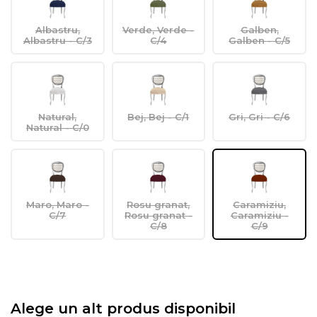
Albastru,
Verde, Verde -
Galben,
Albastru - C/3
C/4
Galben - C/5
Natural,
Bej, Bej - C/1
Gri, Gri - C/6
Natural - C/0
Maro, Maro -
Rosu granat,
Caramiziu,
C/7
Rosu granat -
Caramiziu -
C/8
C/9
Alege un alt produs disponibil