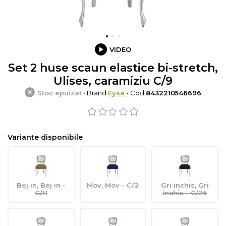
VIDEO
Set 2 huse scaun elastice bi-stretch,
Ulises, caramiziu C/9
Stoc epuizat
• Brand
Eysa
• Cod
8432210546696
Variante disponibile
Bej in, Bej in -
Mov, Mov - C/2
Gri inchis, Gri
C/11
inchis - C/26