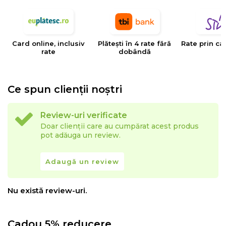
tesaturilor decorative, tapiteriilor si huselor pentru
mobilier. Creativitatea, designul, inovatia si calitatea
sunt valorile care determina stilul si traiectoria Eysa inca
Card online, inclusiv
Plătești în 4 rate fără
Rate prin ca
de la infiintarea sa.
rate
dobândă
Ce spun clienții noștri
Review-uri verificate
Doar clienții care au cumpărat acest produs
pot adăuga un review.
Adaugă un review
Nu există review-uri.
Cadou 5% reducere