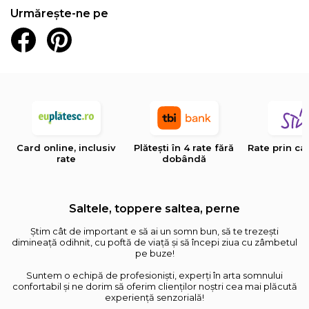
Urmărește-ne pe
Card online, inclusiv
Plătești în 4 rate fără
Rate prin ca
rate
dobândă
Saltele, toppere saltea, perne
Știm cât de important e să ai un somn bun, să te trezești
dimineață odihnit, cu poftă de viață și să începi ziua cu zâmbetul
pe buze!
Suntem o echipă de profesioniști, experți în arta somnului
confortabil și ne dorim să oferim clienților noștri cea mai plăcută
experiență senzorială!