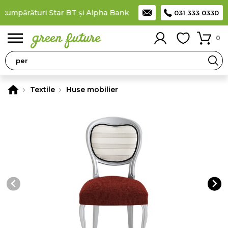
cumpărături Star BT și Alpha Bank
Plătești în rate
prin cardul 
031 333 0330
0
Textile
Huse mobilier