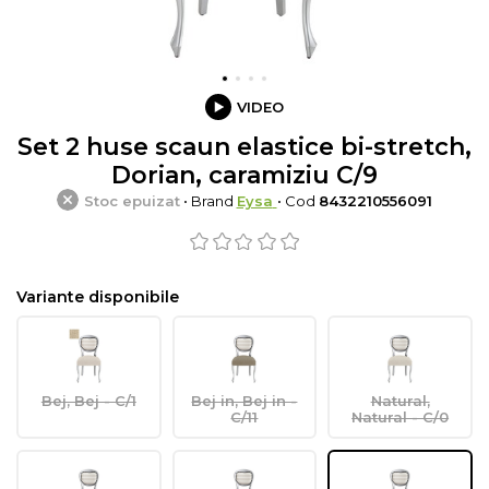
VIDEO
Set 2 huse scaun elastice bi-stretch,
Dorian, caramiziu C/9
Stoc epuizat
• Brand
Eysa
• Cod
8432210556091
Variante disponibile
Bej, Bej - C/1
Bej in, Bej in -
Natural,
C/11
Natural - C/0