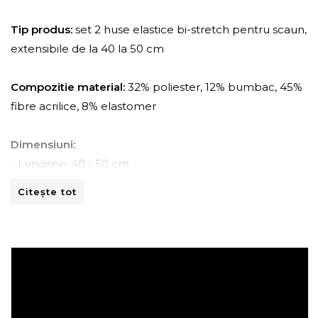
Tip produs:
set 2 huse elastice bi-stretch pentru scaun,
extensibile de la 40 la 50 cm
Compozitie material:
32% poliester, 12% bumbac, 45%
fibre acrilice, 8% elastomer
Dimensiuni:
- Lungime: 40 - 50 cm
- Latime: 40 - 50 cm
Citește tot
Instructiuni de spalare:
- A se curata la masina de spalat la 30ºC.
- A nu se curata chimic.
- A nu se calca.
- A nu se usca prin centrifugare.