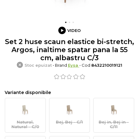
VIDEO
Set 2 huse scaun elastice bi-stretch,
Argos, inaltime spatar pana la 55
cm, albastru C/3
Stoc epuizat
• Brand
Eysa
• Cod
8432210019121
Variante disponibile
Natural,
Bej, Bej - C/1
Bej in, Bej in -
Natural - C/0
C/11