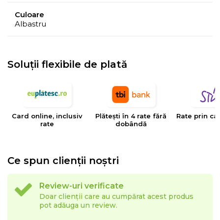
meteorologice, cum ar fi umiditatea, temperatura, etc.
Culoare
Albastru
- Culorile prezentate pot avea unele variatii in
comparatie cu realitatea, datorita limitarilor procesului
de imprimare.
Soluții flexibile de plată
EYSA
este un brand spaniol de referinta in domeniul
tesaturilor decorative, tapiteriilor si huselor pentru
mobilier. Creativitatea, designul, inovatia si calitatea
Card online, inclusiv
Plătești în 4 rate fără
Rate prin ca
sunt valorile care determina stilul si traiectoria Eysa inca
rate
dobândă
de la infiintarea sa.
Ce spun clienții noștri
Review-uri verificate
Doar clienții care au cumpărat acest produs
pot adăuga un review.