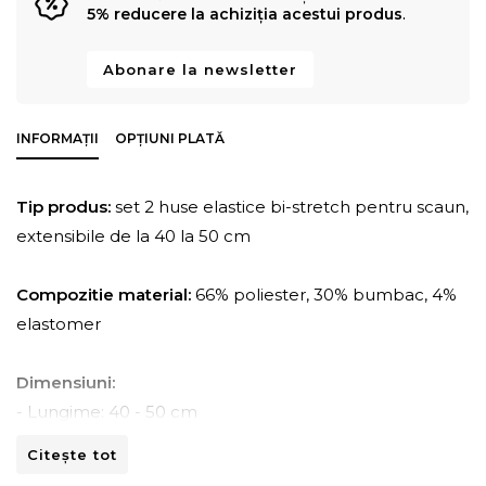
5% reducere la achiziția acestui produs
.
Abonare la newsletter
INFORMAȚII
OPȚIUNI PLATĂ
Tip produs:
set 2 huse elastice bi-stretch pentru scaun,
extensibile de la 40 la 50 cm
Compozitie material:
66% poliester, 30% bumbac, 4%
elastomer
Dimensiuni:
- Lungime: 40 - 50 cm
- Latime: 40 - 50 cm
Citește tot
- Inaltime spatar: 40 - 55 cm