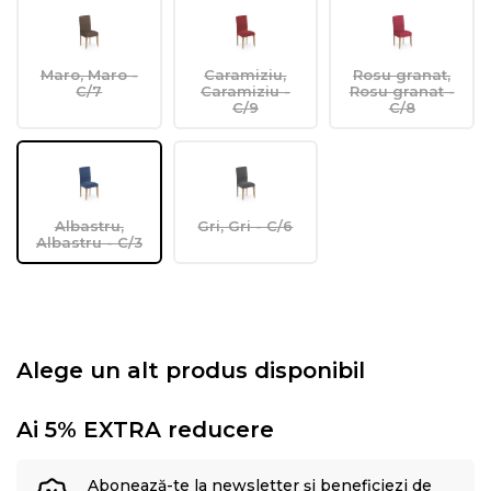
Maro, Maro -
Caramiziu,
Rosu granat,
C/7
Caramiziu -
Rosu granat -
C/9
C/8
Albastru,
Gri, Gri - C/6
Albastru - C/3
Alege un alt produs disponibil
Ai 5% EXTRA reducere
Abonează-te la newsletter și beneficiezi de