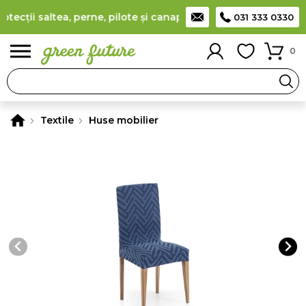
cții saltea, perne, pilote și canapele
(
detalii
)
Producător rom
031 333 0330
0
Textile
Huse mobilier