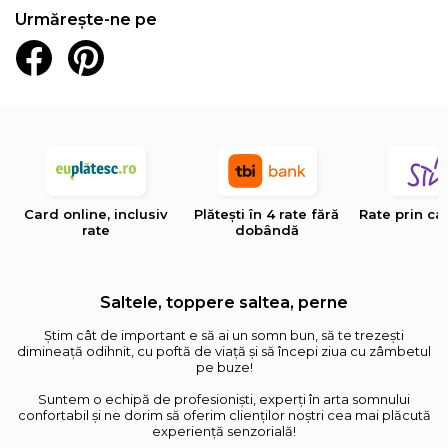
Urmărește-ne pe
Card online, inclusiv
Plătești în 4 rate fără
Rate prin ca
rate
dobândă
Saltele, toppere saltea, perne
Știm cât de important e să ai un somn bun, să te trezești
dimineață odihnit, cu poftă de viață și să începi ziua cu zâmbetul
pe buze!
Suntem o echipă de profesioniști, experți în arta somnului
confortabil și ne dorim să oferim clienților noștri cea mai plăcută
experiență senzorială!