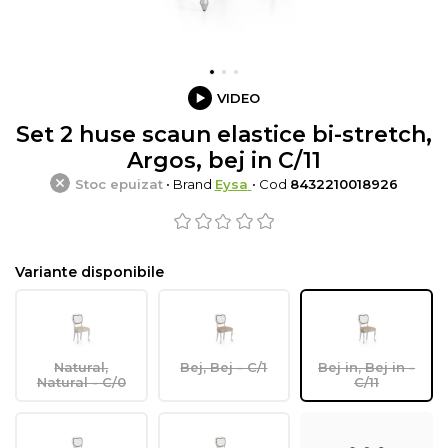
VIDEO
Set 2 huse scaun elastice bi-stretch,
Argos, bej in C/11
Stoc epuizat
• Brand
Eysa
• Cod
8432210018926
Variante disponibile
Natural,
Bej, Bej - C/1
Bej in, Bej in -
Natural - C/0
C/11