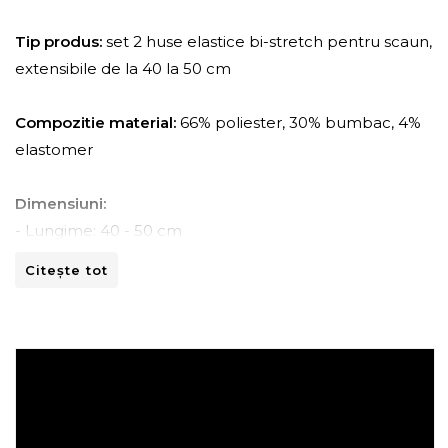
Tip produs:
set 2 huse elastice bi-stretch pentru scaun,
extensibile de la 40 la 50 cm
Compozitie material:
66% poliester, 30% bumbac, 4%
elastomer
Dimensiuni:
- Lungime: 40 - 50 cm
- Latime: 40 - 50 cm
Citește tot
Instructiuni de spalare:
- A se curata la masina de spalat la 30ºC.
- A nu se curata chimic.
- A nu se calca.
- A nu se usca prin centrifugare.