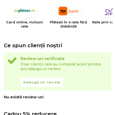
tesaturilor decorative, tapiteriilor si huselor pentru
mobilier. Creativitatea, designul, inovatia si calitatea
sunt valorile care determina stilul si traiectoria Eysa inca
Card online, inclusiv
Plătești în 4 rate fără
Rate prin ca
de la infiintarea sa.
rate
dobândă
Ce spun clienții noștri
Review-uri verificate
Doar clienții care au cumpărat acest produs
pot adăuga un review.
Adaugă un review
Nu există review-uri.
Cadou 5% reducere