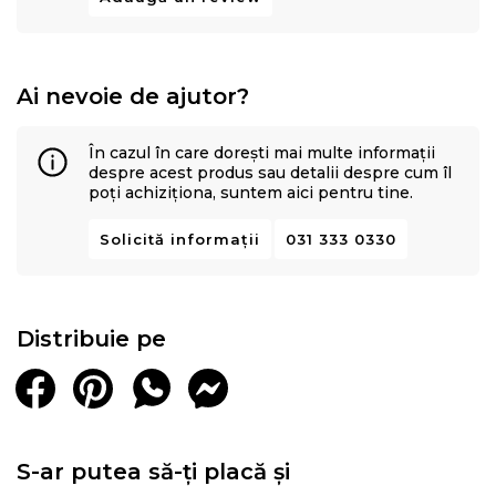
Ai nevoie de ajutor?
În cazul în care dorești mai multe informații
despre acest produs sau detalii despre cum îl
poți achiziționa, suntem aici pentru tine.
Solicită informații
031 333 0330
KONFORTA XXL
este o saltea super-ortopedica cu fermitate
medie, dar cu confort si ergonomie potrivite pentru corp,
conceputa pentru a suporta o greutate de pana la 140 Kg.
Distribuie pe
Poate fi folosita pe ambele parti
, avand astfel o durata de
viata mai mare.
Salteaua
KONFORTA XXL
este o saltea
recomandata pentru
S-ar putea să-ți placă și
toate pozitiile de dormit
: pe spate, pe lateral si pe stomac
.