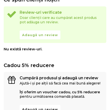
Structura saltelei este profilata cu canale pe suprafata
Review-uri verificate
spatiului de dormit
, astfel incat impreuna cu
structura aerata
Doar clienții care au cumpărat acest produs
a fibrelor sa
regleze temperatura
corpului in timpul somnului.
pot adăuga un review.
Spuma este profilata pe ambele parti, asigurand astfel o
ventilatie optima in timpul somnului si impiedicand formarea
Adaugă un review
bacteriilor si a mucegaiurilor, principalii factori in dezvoltarea
.
alergiilor
Nu există review-uri.
Micromasaj:
Totodata profilarea structurii saltelei are
Cadou 5% reducere
efect de micromasaj ce ajuta la
imbunatatirea
circulatiei sangvine
in timpul somnului.
Cumpără produsul și adaugă un review
Ajută-i și pe alții să facă cea mai bună alegere!
Îți oferim un voucher cadou, cu 5% reducere
pentru următoarea comandă plasată.
Adaugă un review