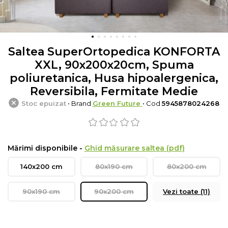
Saltea SuperOrtopedica KONFORTA
XXL, 90x200x20cm, Spuma
poliuretanica, Husa hipoalergenica,
Reversibila, Fermitate Medie
Stoc epuizat
• Brand
Green Future
• Cod
5945878024268
Mărimi disponibile -
Ghid măsurare saltea (pdf)
140x200 cm
80x190 cm
80x200 cm
90x190 cm
90x200 cm
Vezi toate (11)