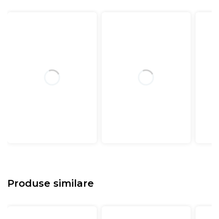
Produse similare
De ce sa cumperi salteaua Green Future KONFORTA
20:
Suport super ortopedic