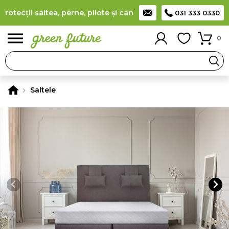
tecții saltea, perne, pilote și canapele
(
detalii
)
Producător ro
031 333 0330
0
Saltele