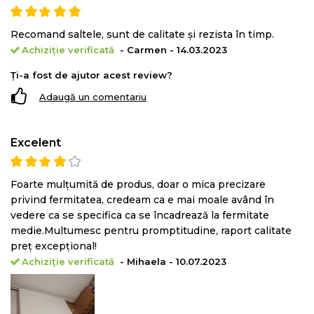
KONFORTA 20
este o saltea super-ortopedica cu
Recomand saltele, sunt de calitate și rezista în timp.
fermitate medie
, dar cu
confort si ergonomie
Achiziție verificată
- Carmen - 14.03.2023
potrivite pentru corp
.
Ți-a fost de ajutor acest review?
Poate fi folosita pe ambele parti, avand astfel o durata
Adaugă un comentariu
de viata mai mare.
Salteaua
KONFORTA 20
este o saltea
recomandata
Excelent
pentru toate pozitiile de dormit
: pe spate, pe lateral si
pe stomac.
Foarte mulțumită de produs, doar o mica precizare
privind fermitatea, credeam ca e mai moale având în
vedere ca se specifica ca se încadrează la fermitate
medie.Multumesc pentru promptitudine, raport calitate
preț excepțional!
Achiziție verificată
- Mihaela - 10.07.2023