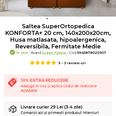
Saltea SuperOrtopedica
KONFORTA+ 20 cm, 140x200x20cm,
Husa matlasata, hipoalergenica,
Reversibila, Fermitate Medie
În stoc
• Brand
Green Future
• Cod
5945878020307
5
-
3
review-uri
10% EXTRA REDUCERE
Adaugă în coș și aplică codul de reducere
ACASA10
Livrare curier 29 Lei (3-4 zile)
Comanzi azi și primești produsul: Miercuri