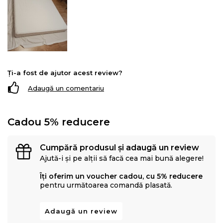
Ți-a fost de ajutor acest review?
Adaugă un comentariu
De ce sa cumperi salteaua Green Future KONFORTA
20 cu fermitate medie:
Cadou 5% reducere
Suport super ortopedic
Confort termic
Cumpără produsul și adaugă un review
Durabilitate
Ajută-i și pe alții să facă cea mai bună alegere!
Materiale hipoalergenice
Îți oferim un voucher cadou, cu 5% reducere
Indicata pentru toate pozitiile de dormit: pe spate,
pentru următoarea comandă plasată.
pe lateral si pe stomac
Adaugă un review
Structura saltea: