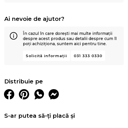
spuma poliuretanica elastica Green Form
husa din microfibra 100% cu insertii de puf siliconic
polipropilena
Ai nevoie de ajutor?
Inaltime saltea:
20 cm (+/-1 cm)
În cazul în care dorești mai multe informații
despre acest produs sau detalii despre cum îl
Salteaua este vidata si roluita. Cititi cu atentie
poți achiziționa, suntem aici pentru tine.
instructiunile de manevrare si despachetare.
Solicită informații
031 333 0330
Pentru produsele infasurate in rulou, recomandam
deschiderea/derularea imediat dupa achizitionare.
Distribuie pe
S-ar putea să-ți placă și