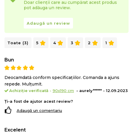
Doar clienții care au cumpărat acest produs
pot adăuga un review.
Micromasaj:
Totodata profilarea structurii saltelei are
efect de micromasaj ce ajuta la
imbunatatirea
Adaugă un review
circulatiei sangvine
in timpul somnului.
Toate (3)
5
4
3
2
1
Bun
Deocamdată conform specificațiilor. Comanda a ajuns
repede. Mulțumit.
Achiziție verificată
-
90x190 cm
- aurely****** - 12.09.2023
Ți-a fost de ajutor acest review?
Adaugă un comentariu
Excelent