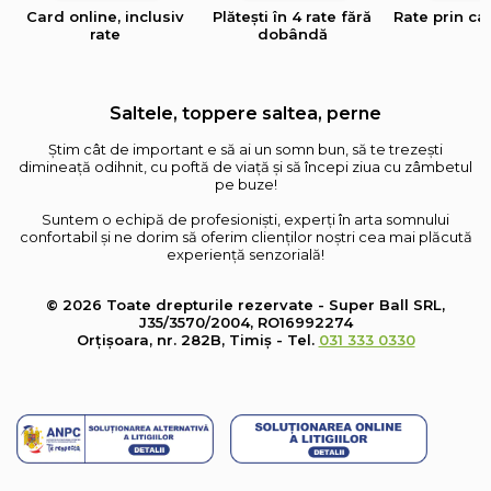
Card online, inclusiv
Plătești în 4 rate fără
Rate prin ca
rate
dobândă
Saltele, toppere saltea, perne
Știm cât de important e să ai un somn bun, să te trezești
dimineață odihnit, cu poftă de viață și să începi ziua cu zâmbetul
pe buze!
Suntem o echipă de profesioniști, experți în arta somnului
confortabil și ne dorim să oferim clienților noștri cea mai plăcută
experiență senzorială!
© 2026 Toate drepturile rezervate - Super Ball SRL,
J35/3570/2004, RO16992274
Orțișoara, nr. 282B, Timiș - Tel.
031 333 0330