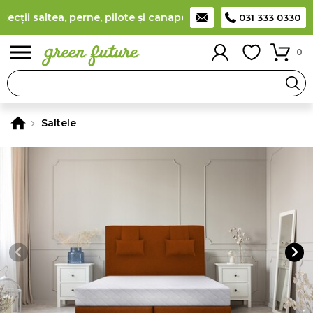
ii saltea, perne, pilote și canapele
(
detalii
)
Producător român
031 333 0330
0
Saltele