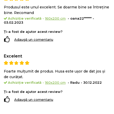
Produsul este unul excelent. Se doarme bine se întreține
bine. Recomand
Achiziție verificată
-
160x200 cm
- oana22****** -
03.02.2023
Ți-a fost de ajutor acest review?
Adaugă un comentariu
Excelent
Foarte mulțumit de produs. Husa este ușor de dat jos și
Poate fi folosita pe ambele parti, avand astfel o durata
de curățat.
Achiziție verificată
-
160x200 cm
- Radu - 30.12.2022
de viata mai mare. Salteaua
KONFORTA
este o saltea
recomandata pentru
toate pozitiile de dormit
: pe
Ți-a fost de ajutor acest review?
spate, pe lateral si pe stomac.
Adaugă un comentariu