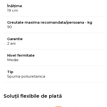
Înălțime
19 cm
Greutate maxima recomandata/persoana - kg
90
Garantie
2 ani
Nivel fermitate
Medie
Tip
Husa hipoalergenica
a saltelei, din tesatura delicata si
Spuma poliuretanica
moale la atingere, este matlasata cu un strat de fibre
siliconate cu structura aerata care formeaza un strat de
confort cu rolul de diminuare a punctelor de presiune
Soluții flexibile de plată
si relaxare a muschilor.