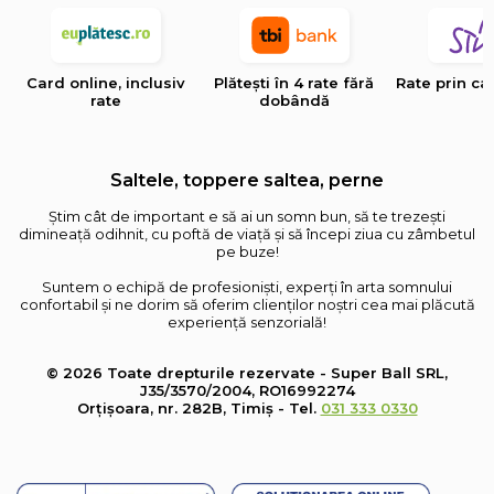
Card online, inclusiv
Plătești în 4 rate fără
Rate prin ca
rate
dobândă
Saltele, toppere saltea, perne
Știm cât de important e să ai un somn bun, să te trezești
dimineață odihnit, cu poftă de viață și să începi ziua cu zâmbetul
pe buze!
Suntem o echipă de profesioniști, experți în arta somnului
confortabil și ne dorim să oferim clienților noștri cea mai plăcută
experiență senzorială!
© 2026 Toate drepturile rezervate - Super Ball SRL,
J35/3570/2004, RO16992274
Orțișoara, nr. 282B, Timiș - Tel.
031 333 0330