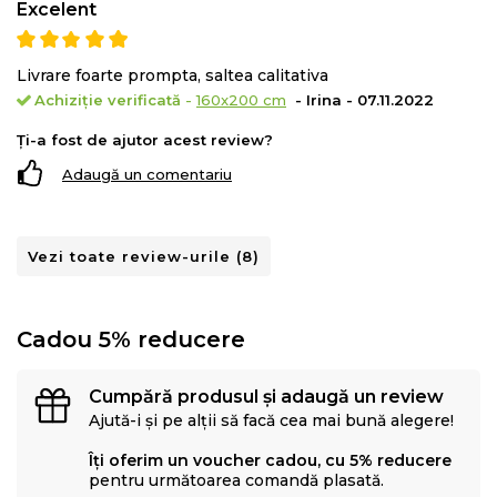
Excelent
Livrare foarte prompta, saltea calitativa
Achiziție verificată
-
160x200 cm
- Irina - 07.11.2022
Ți-a fost de ajutor acest review?
Adaugă un comentariu
Vezi toate review-urile (8)
Cadou 5% reducere
De ce sa cumperi salteaua Green Future KONFORTA
19:
Cumpără produsul și adaugă un review
Ajută-i și pe alții să facă cea mai bună alegere!
Suport super ortopedic
Confort termic
Îți oferim un voucher cadou, cu 5% reducere
pentru următoarea comandă plasată.
Durabilitate