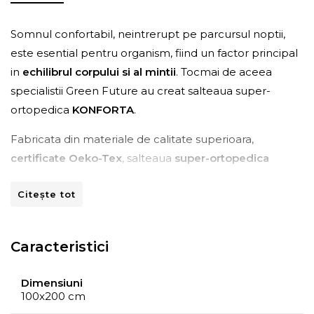
Somnul confortabil, neintrerupt pe parcursul noptii,
este esential pentru organism, fiind un factor principal
in
echilibrul corpului si al mintii
. Tocmai de aceea
specialistii Green Future au creat salteaua super-
ortopedica
KONFORTA
.
Fabricata din materiale de calitate superioara,
certificate Oeko-Tex
, salteaua
super-ortopedica
KONFORTA 19
are structura formata dintr-un strat
Citește tot
generos de
spuma elastica Green Form HD®
cu
celulatie deschisa ce asigura o sustinere anatomica a
corpului si o pozitie corecta a coloanei,
fara dureri de
Caracteristici
spate in timpul somnului
.
Dimensiuni
100x200 cm