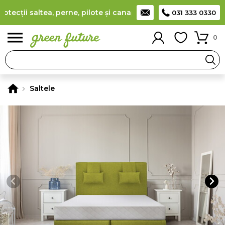
cții saltea, perne, pilote și canapele
(
detalii
)
Producător rom
031 333 0330
0
Saltele