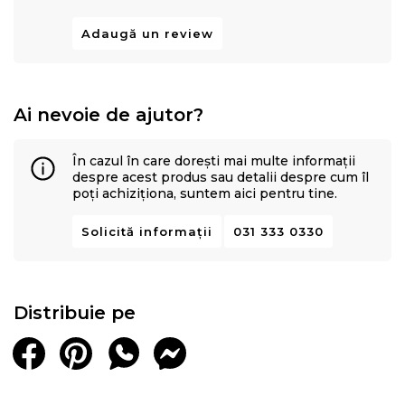
Materiale hipoalergenice
Adaugă un review
Indicata pentru toate pozitiile de dormit: pe spate,
pe lateral si pe stomac
Structura saltea:
Ai nevoie de ajutor?
spuma poliuretanica elastica Green Form
husa din microfibra 100% cu insertii de puf siliconic
În cazul în care dorești mai multe informații
polipropilena
despre acest produs sau detalii despre cum îl
poți achiziționa, suntem aici pentru tine.
Inaltime saltea:
19 cm (+/-1 cm)
Solicită informații
031 333 0330
Salteaua este vidata si roluita. Cititi cu atentie
instructiunile de manevrare si despachetare.
Distribuie pe
Pentru produsele infasurate in rulou, recomandam
deschiderea/derularea imediat dupa achizitionare.