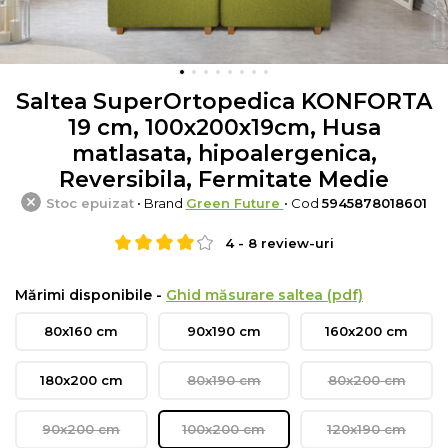
Saltea SuperOrtopedica KONFORTA
19 cm, 100x200x19cm, Husa
matlasata, hipoalergenica,
Reversibila, Fermitate Medie
Stoc epuizat
• Brand
Green Future
• Cod
5945878018601
4
-
8
review-uri
Mărimi disponibile -
Ghid măsurare saltea (pdf)
80x160 cm
90x190 cm
160x200 cm
180x200 cm
80x190 cm
80x200 cm
90x200 cm
100x200 cm
120x190 cm