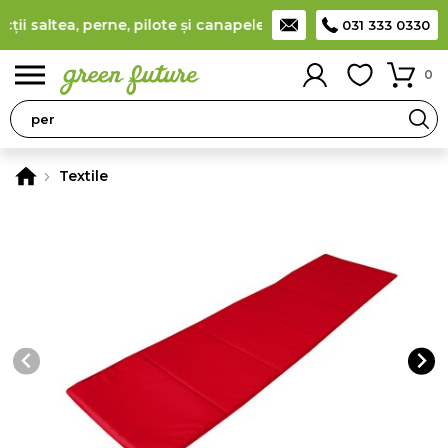
 saltea, perne, pilote și canapele
(
detalii
)
Producător român d
031 333 0330
0
Textile