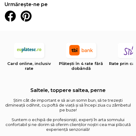
Urmărește-ne pe
Card online, inclusiv
Plătești în 4 rate fără
Rate prin ca
rate
dobândă
Saltele, toppere saltea, perne
Știm cât de important e să ai un somn bun, să te trezești
dimineață odihnit, cu poftă de viață și să începi ziua cu zâmbetul
pe buze!
Suntem o echipă de profesioniști, experți în arta somnului
confortabil și ne dorim să oferim clienților noștri cea mai plăcută
experiență senzorială!