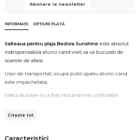
Abonare la newsletter
INFORMAȚII
OPȚIUNI PLATĂ
Salteaua pentru plaja Bedora Sunshine
este absolut
indinspensabila atunci cand vreti sa va bucurati de
soarele de afara.
Usor de transportat; ocupa putin spatiu atunci cand
este impachetata.
Statul la soare nu a fost nicicand mai confortabil.
Structura:
Citește tot
Exterior – Poliester
Interior – Spuma poliuretanica
Caracteristici
Salteaua pentru plaja este usor de curatat si de