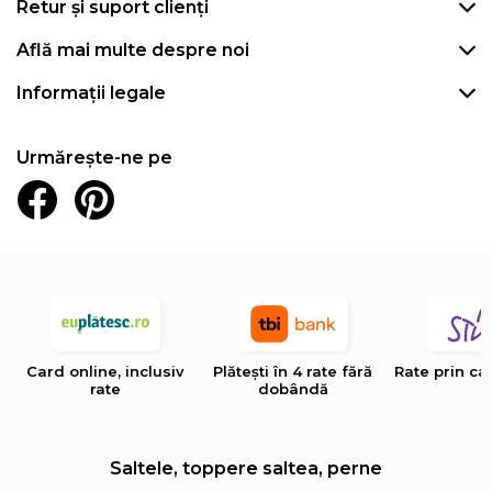
Retur și suport clienți
Află mai multe despre noi
Informații legale
Urmărește-ne pe
Card online, inclusiv
Plătești în 4 rate fără
Rate prin ca
rate
dobândă
Saltele, toppere saltea, perne