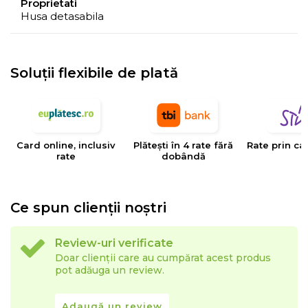
Proprietati
Husa detasabila
Soluții flexibile de plată
Card online, inclusiv
Plătești în 4 rate fără
Rate prin ca
rate
dobândă
Ce spun clienții noștri
Review-uri verificate
Doar clienții care au cumpărat acest produs
pot adăuga un review.
Adaugă un review