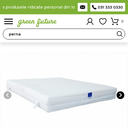
la produsele ridicate personal din locker
Taxă de livrare 11,99 L
031 333 0330
0