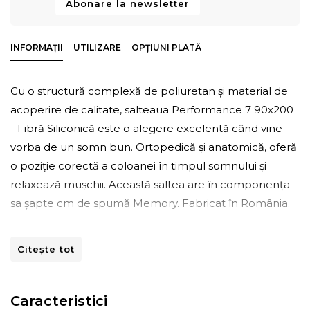
Abonare la newsletter
INFORMAȚII
UTILIZARE
OPȚIUNI PLATĂ
Cu o structură complexă de poliuretan și material de
acoperire de calitate, salteaua Performance 7 90x200
- Fibră Siliconică este o alegere excelentă când vine
vorba de un somn bun. Ortopedică și anatomică, oferă
o poziție corectă a coloanei în timpul somnului și
relaxează mușchii. Această saltea are în componenţa
sa șapte cm de spumă Memory. Fabricat în România.
Salteaua Performance îndeplinește trei roluri esențiale
Citește tot
pe care orice saltea de calitate superioară ar trebui să
le aibă. Primul rol este cel ortopedic. Acest rol oferă
coloanei poziția corectă și naturală menită să faciliteze
Caracteristici
relaxarea încheieturilor. Funcția anatomică are rolul de