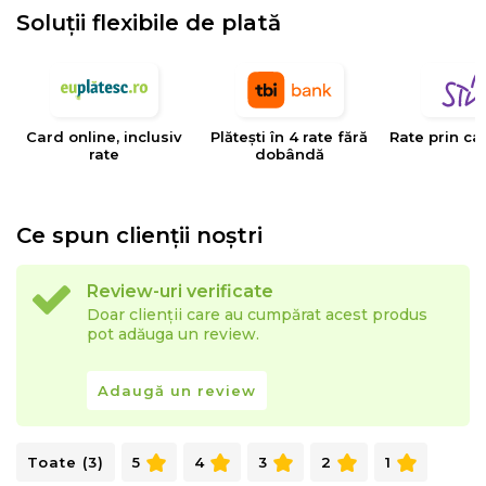
Soluții flexibile de plată
Card online, inclusiv
Plătești în 4 rate fără
Rate prin ca
rate
dobândă
Ce spun clienții noștri
Review-uri verificate
Doar clienții care au cumpărat acest produs
pot adăuga un review.
Adaugă un review
De ce sa cumperi salteaua Green Future Red Line:
Suport ortopedic
Toate (3)
5
4
3
2
1