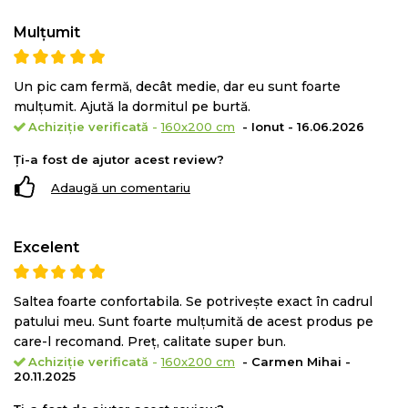
Durabilitate
Calitate
Mulțumit
Indicata pentru toate pozitiile de dormit: pe spate, pe
lateral si pe stomac
Un pic cam fermă, decât medie, dar eu sunt foarte
mulțumit. Ajută la dormitul pe burtă.
Structura:
Achiziție verificată
-
160x200 cm
- Ionut - 16.06.2026
Spuma poliuretanica elastica cu celulatie deschisa
Ți-a fost de ajutor acest review?
Green Form HD®
Tricot alb PES 100%
Adaugă un comentariu
Fibra siliconica
Excelent
Inaltime saltea:
18 cm (+/-1 cm)
Fermitate:
4 din 5
Saltea foarte confortabila. Se potrivește exact în cadrul
patului meu. Sunt foarte mulțumită de acest produs pe
Salteaua este vidata si roluita. Cititi cu atentie
care-l recomand. Preț, calitate super bun.
instructiunile de manevrare si despachetare.
Achiziție verificată
-
160x200 cm
- Carmen Mihai -
20.11.2025