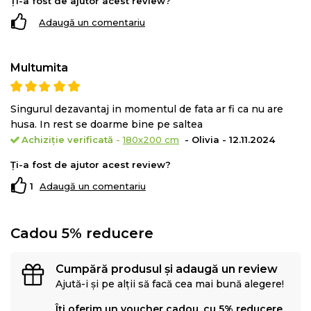
Ți-a fost de ajutor acest review?
Adaugă un comentariu
Multumita
Singurul dezavantaj in momentul de fata ar fi ca nu are
Pentru produsele infasurate in rulou, recomandam
husa. In rest se doarme bine pe saltea
deschiderea/derularea imediat dupa achizitionare.
Achiziție verificată
-
180x200 cm
- Olivia - 12.11.2024
Ți-a fost de ajutor acest review?
1
Adaugă un comentariu
Cadou 5% reducere
Cumpără produsul și adaugă un review
Ajută-i și pe alții să facă cea mai bună alegere!
Îți oferim un voucher cadou, cu 5% reducere