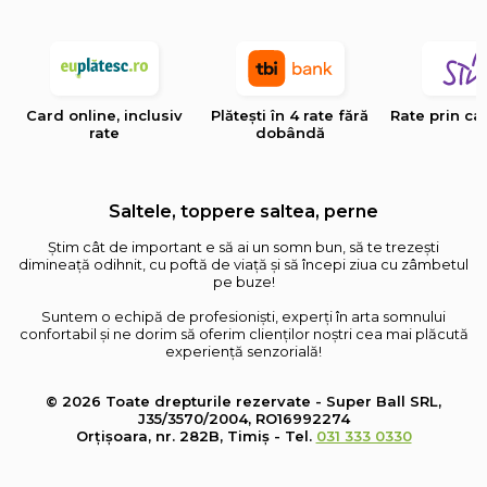
Card online, inclusiv
Plătești în 4 rate fără
Rate prin ca
rate
dobândă
Saltele, toppere saltea, perne
Știm cât de important e să ai un somn bun, să te trezești
dimineață odihnit, cu poftă de viață și să începi ziua cu zâmbetul
pe buze!
Suntem o echipă de profesioniști, experți în arta somnului
confortabil și ne dorim să oferim clienților noștri cea mai plăcută
experiență senzorială!
© 2026 Toate drepturile rezervate - Super Ball SRL,
J35/3570/2004, RO16992274
Orțișoara, nr. 282B, Timiș - Tel.
031 333 0330