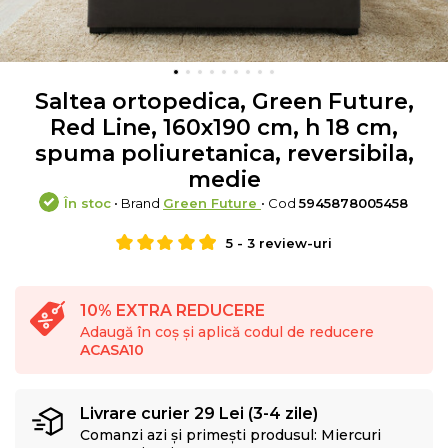
Saltea ortopedica, Green Future,
Red Line, 160x190 cm, h 18 cm,
spuma poliuretanica, reversibila,
medie
În stoc
• Brand
Green Future
• Cod
5945878005458
5
-
3
review-uri
10% EXTRA REDUCERE
Adaugă în coș și aplică codul de reducere
ACASA10
Livrare curier 29 Lei (3-4 zile)
Comanzi azi și primești produsul: Miercuri