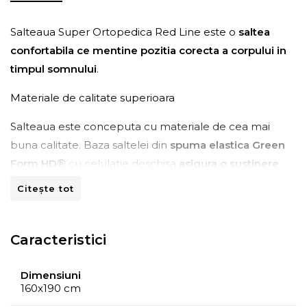
Salteaua Super Ortopedica Red Line este o
saltea
confortabila ce mentine pozitia corecta a corpului in
timpul somnului
.
Materiale de calitate superioara
Salteaua este conceputa cu materiale de cea mai
buna calitate. Baza saltelei din
spuma elastica Green
Form HD®
cu celulatie deschisa
asigura o sustinere
anatomica a corpului
si o pozitie corecta a coloanei
Citește tot
fara dureri de spate in timpul somnului.
Caracteristici
Dimensiuni
160x190 cm