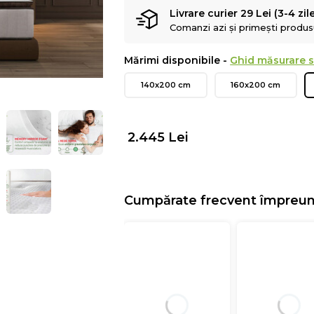
Livrare curier 29 Lei (3-4 zil
Comanzi azi și primești produsul
Mărimi disponibile -
Ghid măsurare s
140x200 cm
160x200 cm
2.445
Lei
Cumpărate frecvent împreu