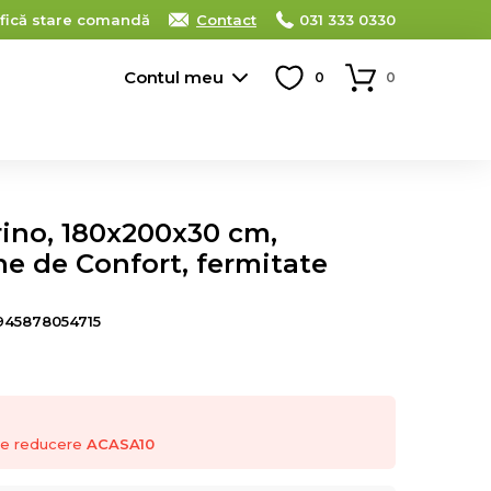
ifică stare comandă
Contact
031 333 0330
Contul meu
0
0
rino, 180x200x30 cm,
e de Confort, fermitate
945878054715
 de reducere
ACASA10