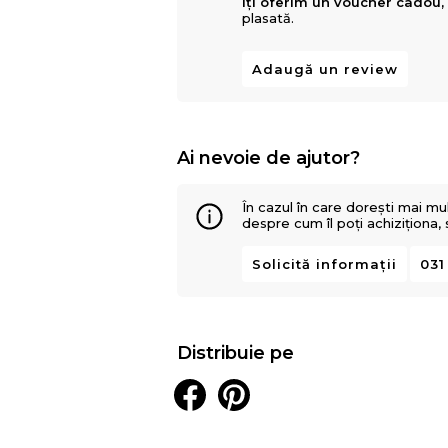
Îți oferim un voucher cadou,
plasată.
Adaugă un review
Ai nevoie de ajutor?
În cazul în care dorești mai mu
despre cum îl poți achiziționa,
Solicită informații
031
Distribuie pe
Structura;
Sistem arcuri pocket impachetate