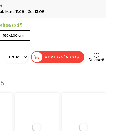
e)
: Marți 11.08 - Joi 13.08
altea (pdf)
180x200 cm
ADAUGĂ ÎN COȘ
Salvează
nă