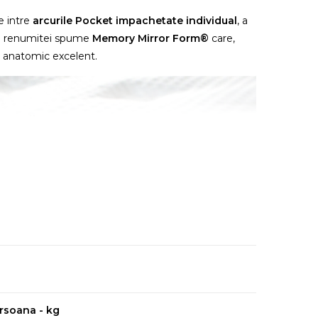
e intre
arcurile Pocket impachetate individual
, a
a renumitei spume
Memory Mirror Form®
care,
i anatomic excelent.
rsoana - kg