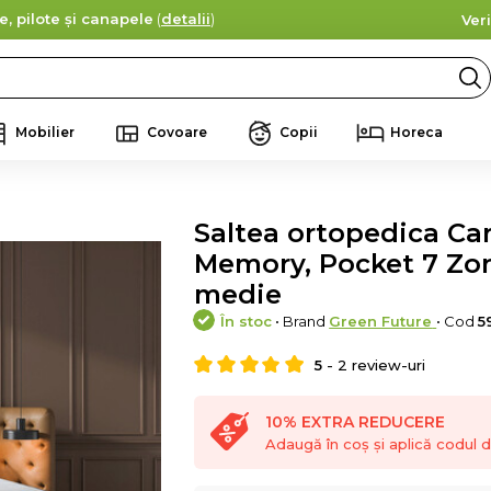
e, pilote și canapele
(
detalii
)
Ver
Mobilier
Covoare
Copii
Horeca
Saltea ortopedica Ca
Memory, Pocket 7 Zon
medie
În stoc
• Brand
Green Future
• Cod
5
5
-
2
review-uri
10% EXTRA REDUCERE
Adaugă în coș și aplică codul