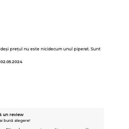
litate, moale la atingere
, matlasat cu vata din fibre
ure, Carino
:
,deși prețul nu este nicidecum unul piperat. Sunt
- 02.05.2024
n:
pe spate, pe lateral si pe burta
ă un review
mai bună alegere!