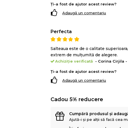
Ți-a fost de ajutor acest review?
Adaugă un comentariu
Materialul exterior este un
tricot de ca
Perfecta
de bumbac si fibre siliconice.
De ce sa cumperi
salteaua
Green Fut
Salteaua este de o calitate superioara
Suport ortopedic
extrem de mulțumită de alegere.
Confort termic
Achiziție verificată
- Corina Cirjila 
Material Hipoalergenic
Ți-a fost de ajutor acest review?
Durabilitate
Calitate
Adaugă un comentariu
Indicata ptr toate pozitiile de som
Cadou 5% reducere
Cumpără produsul și adaug
Ajută-i și pe alții să facă cea 