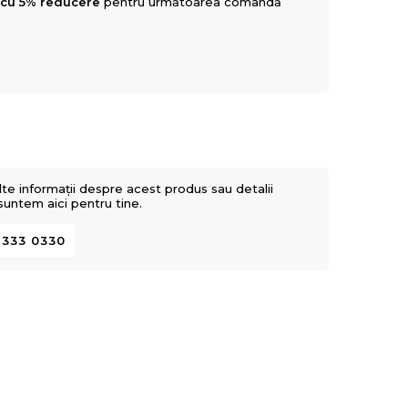
 cu 5% reducere
pentru următoarea comandă
lte informații despre acest produs sau detalii
 suntem aici pentru tine.
 333 0330