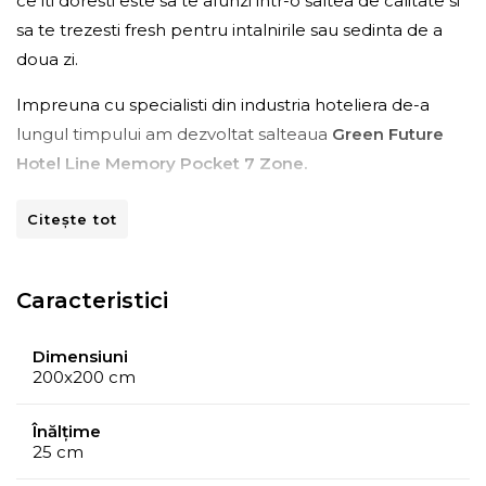
ce iti doresti este sa te afunzi intr-o saltea de calitate si
sa te trezesti fresh pentru intalnirile sau sedinta de a
doua zi.
Impreuna cu specialisti din industria hoteliera de-a
lungul timpului am dezvoltat salteaua
Green Future
Hotel Line Memory Pocket 7 Zone.
Materiale premium
Citește tot
Conceputa cu
materiale de calitate superioara
,
salteaua imbina tehnologia
arcurilor
impachetate
Caracteristici
individual tip
Pocket
cu cea a spumei elastice
Green
Form HD®
si a spumei
Green Therm
Dimensiuni
Memory®
pentru un
confort ortopedic si
200x200 cm
anatomic
excelent.
Înălțime
25 cm