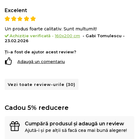
o
circulatie sangvina sanatoasa
.
Excelent
Un produs foarte calitativ. Sunt multumit!
Achiziție verificată
-
160x200 cm
- Gabi Tomulescu -
23.02.2026
Ți-a fost de ajutor acest review?
Adaugă un comentariu
Vezi toate review-urile (30)
Cadou 5% reducere
Cumpără produsul și adaugă un review
Tehnologia avansata a sistemului de Arcuri
7Z Green
Ajută-i și pe alții să facă cea mai bună alegere!
Pocket®
impreuna cu cea a stratului de Green Therm