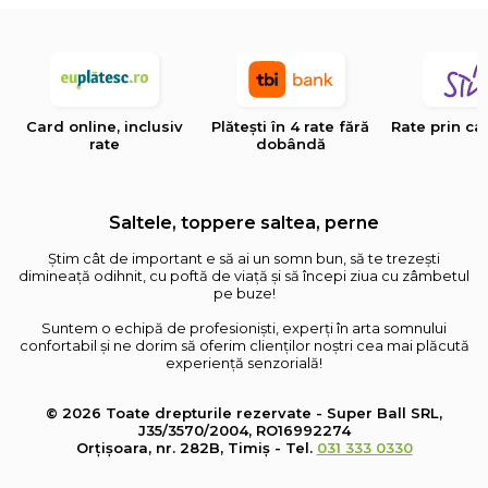
Card online, inclusiv
Plătești în 4 rate fără
Rate prin ca
rate
dobândă
Saltele, toppere saltea, perne
Știm cât de important e să ai un somn bun, să te trezești
dimineață odihnit, cu poftă de viață și să începi ziua cu zâmbetul
pe buze!
Suntem o echipă de profesioniști, experți în arta somnului
confortabil și ne dorim să oferim clienților noștri cea mai plăcută
experiență senzorială!
© 2026 Toate drepturile rezervate - Super Ball SRL,
J35/3570/2004, RO16992274
Orțișoara, nr. 282B, Timiș - Tel.
031 333 0330