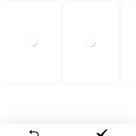
Spuma poliuretanica Green Therm Memory
®
Husa din PES 100%
Fibre de bumbac si fibre siliconice
Inaltime saltea: 25 cm (+/-1 cm)
Mod de ambalare
: Folie plastic. Husa textile de
transport.
Pentru produsele infasurate in rulou, recomandam
deschiderea/derularea imediat dupa achizitionare.