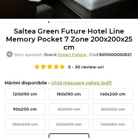
Saltea Green Future Hotel Line
Memory Pocket 7 Zone 200x200x25
cm
Stoc epuizat
• Brand
Green Future
• Cod
5010000000521
5
-
30
review-uri
Mărimi disponibile -
Ghid măsurare saltea (pdf)
120x190 cm
160x190 cm
140x200 cm
90x200 cm
80x190 cm
80x200 cm
180x200 cm
120x200 cm
140x190 cm