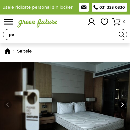
usele ridicate personal din locker
Taxă de livrare 11,99 Lei
, la
031 333 0330
0
Saltele