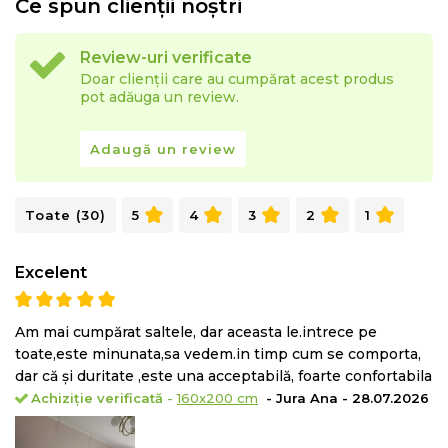
Ce spun clienții noștri
individual tip Pocket este sistemul preferat de
specialistii din industria hoteliera, o tehnologie ce ofera
Review-uri verificate
cel mai avansat nivel de confort in timpul somnului.
Doar clienții care au cumpărat acest produs
pot adăuga un review.
Arcurile sunt impachetate individual in casete de
textile si actioneaza independent la presiunea
Adaugă un review
exercitata asupra lor mulandu-se astfel perfect
anatomic pe corp. Nevand legaturi intre ele nu
Toate (30)
5
4
3
2
1
angreneaza in miscare celelalte arcuri
oferind
stabilitate
ridicata
si zero deranj pentru
Excelent
partenerul de somn. In plus sistemul
7Z Green
Pocket®
permite un suport diferit al partilor corpului
in functie de presiunea exercitata de acestea pe
Am mai cumpărat saltele, dar aceasta le.intrece pe
toate,este minunata,sa vedem.in timp cum se comporta,
suprafata saltelei pentru a asigura o aliniere
corecta si
dar că și duritate ,este una acceptabilă, foarte confortabila
sanatoasa
a vertebrelor coloanei.
Achiziție verificată
-
160x200 cm
- Jura Ana - 28.07.2026