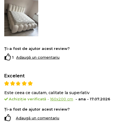
Ți-a fost de ajutor acest review?
1
Adaugă un comentariu
Excelent
Este ceea ce cautam, calitate la superlativ
Stratul de confort al saltelei este format din spuma
Achiziție verificată
-
160x200 cm
- ana - 17.07.2026
elastica
Green Form HD®
cu celulatie deschisa si 3 cm
Ți-a fost de ajutor acest review?
spuma
Green Therm Memory®
care se muleaza pe
corp eliminand punctele de presiune in timpul
Adaugă un comentariu
somnului pentru a
relaxa muschii
si a asigura