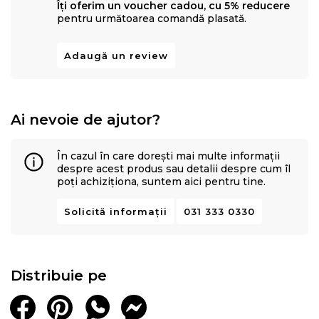
Îți oferim un voucher cadou, cu 5% reducere
Memory
®
asigura un
somn
fara propagarea miscarilor
pentru următoarea comandă plasată.
partenerului.
Adaugă un review
Ai nevoie de ajutor?
În cazul în care dorești mai multe informații
despre acest produs sau detalii despre cum îl
poți achiziționa, suntem aici pentru tine.
Solicită informații
031 333 0330
Distribuie pe
Dual Confort.
Este recomandata pentru toate pozitiile