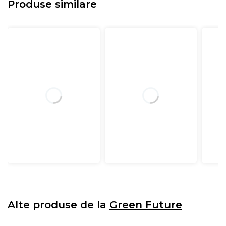
Produse similare
De ce sa cumperi salteaua Green Future Hotel Line
Memory Pocket 7 Zone:
• Suport ortopedic
• Confort termic
• Durabilitate
• Calitate
• Indicata pentru toate pozitiile de dormit: pe spate, pe
lateral si pe stomac
Structura:
Sistem arcuri impachetate individual tip Pocket 7 Zone
de confort
Alte produse de la
Green Future
Spuma poliuretanica elastica cu celulatie deschisa
Green Form HD
®