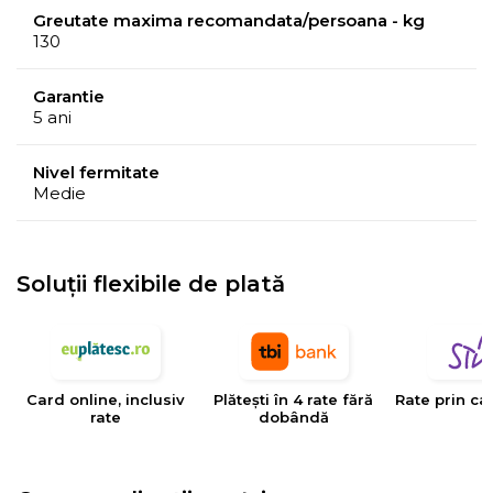
Greutate maxima recomandata/persoana - kg
130
Garantie
5 ani
Nivel fermitate
Medie
Soluții flexibile de plată
Husa
Hipoalergenica
din tricot de calitate, moale la
atingere, este matlasata cu vata din fibre de bumbac si
Card online, inclusiv
Plătești în 4 rate fără
Rate prin ca
fibre siliconice pentru o ventilatie optima.
rate
dobândă
Baza saltelei care asigura
pozitia anatomica
in tipul
somnului este formata din arcurile impachetate