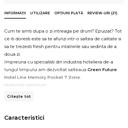
INFORMAȚII
UTILIZARE
OPȚIUNI PLATĂ
REVIEW-URI (21)
Cum te simti dupa o zi intreaga pe drum? Epuizat? Tot
ce iti doresti este sa te afunzi intr-o saltea de calitate si
sa te trezesti fresh pentru intalnirile sau sedinta de a
doua zi.
Impreuna cu specialisti din industria hoteliera de-a
lungul timpului am dezvoltat salteaua
Green Future
Hotel Line Memory Pocket 7 Zone.
Materiale premium
Conceputa cu
materiale de calitate superioara
,
Citește tot
salteaua imbina tehnologia
arcurilor
impachetate
individual tip
Pocket
cu cea a spumei elastice
Green
Form HD®
si a spumei
Green Therm Memory®
pentru
Caracteristici
un confort ortopedic si anatomic excelent.