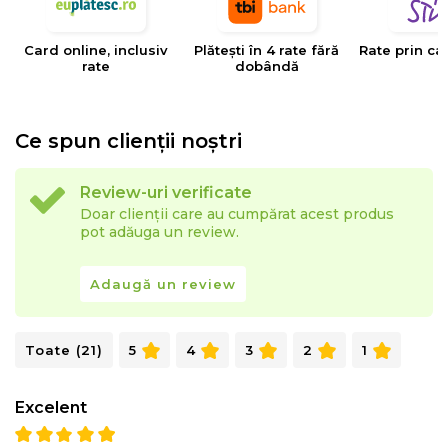
individual tip Pocket este sistemul preferat de
specialistii din industria hoteliera, o tehnologie ce ofera
Card online, inclusiv
Plătești în 4 rate fără
Rate prin ca
cel mai avansat nivel de confort in timpul somnului.
rate
dobândă
Ce spun clienții noștri
Review-uri verificate
Doar clienții care au cumpărat acest produs
pot adăuga un review.
Adaugă un review
Toate (21)
5
4
3
2
1
Arcurile sunt impachetate individual in casete de
textile si actioneaza independent la presiunea
Excelent
exercitata asupra lor mulandu-se astfel perfect