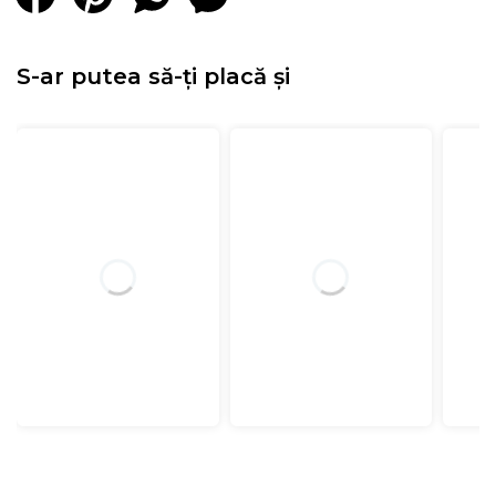
S-ar putea să-ți placă și
Structura:
• Sistem arcuri impachetate individual tip Pocket 7
Zone de confort
• Spuma poliuretanica elastica cu celulatie deschisa
Green Form HD®
• Spuma poliuretanica Green Therm Memory® - 3 cm