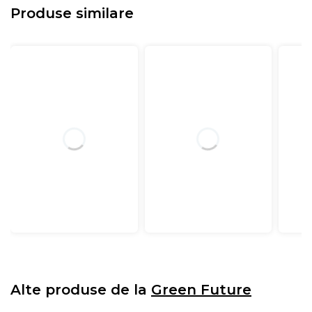
• Husa din PES 100%
Produse similare
• Fibre de bumbac si fibre siliconice
Inaltime saltea:
30 cm (+/-1 cm)
Mod de ambalare:
Folie plastic. Husa textile de
transport.
Pentru produsele infasurate in rulou ( vidata si roluita),
recomandam deschiderea/derularea imediat dupa
achizitionare.
Alte produse de la
Green Future