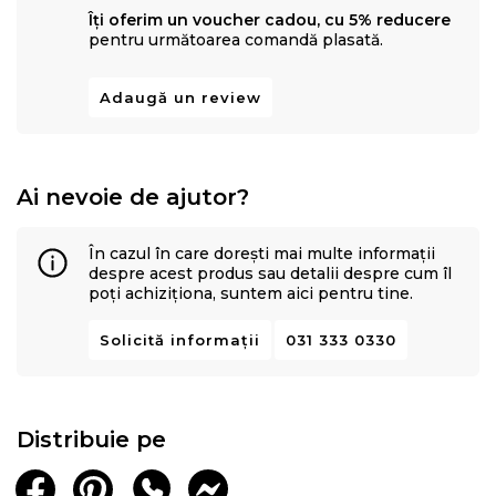
Îți oferim un voucher cadou, cu 5% reducere
pentru următoarea comandă plasată.
Tehnologia avansata a sistemului de Arcuri
7Z Green
Adaugă un review
Pocket®
impreuna cu cea a stratului de Green Therm
Memory® asigura un
somn fara propagarea miscarilor
partenerului
.
Ai nevoie de ajutor?
De ce sa cumperi salteaua Green Future Hotel Line
Memory Pocket 7 Zone:
În cazul în care dorești mai multe informații
despre acest produs sau detalii despre cum îl
• Suport ortopedic
poți achiziționa, suntem aici pentru tine.
• Confort termic
Solicită informații
031 333 0330
• Hipoalergenica
• Durabilitate
• Calitate
• Indicata pentru toate pozitiile de dormit: pe spate, pe
Distribuie pe
lateral si pe stomac