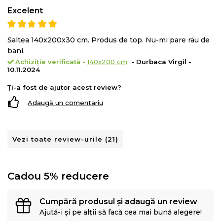
Excelent
Stratul de confort al saltelei este format din spuma
Saltea 140x200x30 cm. Produs de top. Nu-mi pare rau de
elastica
Green Form HD®
cu celulatie deschisa si
bani.
spuma
Green Therm Memory®
care se muleaza pe
Achiziție verificată
-
140x200 cm
- Durbaca Virgil -
10.11.2024
corp eliminand punctele de presiune in timpul
Ți-a fost de ajutor acest review?
somnului pentru a
relaxa muschii
si a asigura o
circulatie sangvina sanatoasa
.
Adaugă un comentariu
Vezi toate review-urile (21)
Cadou 5% reducere
Cumpără produsul și adaugă un review
Ajută-i și pe alții să facă cea mai bună alegere!