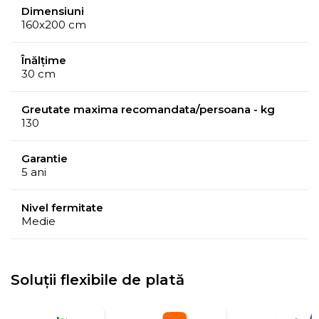
Dimensiuni
Husa din tricot de calitate, moale la atingere, este
160x200 cm
matlasata cu vata din fibre de bumbac si fibre
siliconice.
Înălțime
30 cm
Greutate maxima recomandata/persoana - kg
130
Garantie
5 ani
Nivel fermitate
Medie
Soluții flexibile de plată
Baza saltelei care asigura
pozitia anatomica
in tipul
somnului este formata din arcurile impachetate