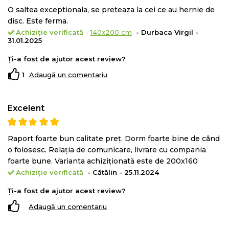
anatomic pe corp. Nevand legaturi intre ele nu
O saltea exceptionala, se preteaza la cei ce au hernie de
angreneaza in miscare celelalte arcuri oferind
disc. Este ferma.
Achiziție verificată
-
140x200 cm
- Durbaca Virgil -
stabilitate ridicata
si zero deranj pentru partenerul de
31.01.2025
somn. In plus sistemul
7Z Green Pocket®
permite un
Ți-a fost de ajutor acest review?
suport diferit al partilor corpului in functie de presiunea
exercitata de acestea pe suprafata saltelei pentru a
1
Adaugă un comentariu
asigura o aliniere
corecta si sanatoasa
a vertebrelor
coloanei.
Excelent
Raport foarte bun calitate preț. Dorm foarte bine de când
o folosesc. Relația de comunicare, livrare cu compania
foarte bune. Varianta achiziționată este de 200x160
Achiziție verificată
- Cătălin - 25.11.2024
Ți-a fost de ajutor acest review?
Adaugă un comentariu