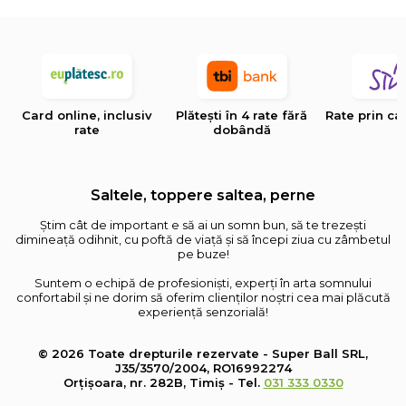
Card online, inclusiv
Plătești în 4 rate fără
Rate prin ca
rate
dobândă
Saltele, toppere saltea, perne
Știm cât de important e să ai un somn bun, să te trezești
dimineață odihnit, cu poftă de viață și să începi ziua cu zâmbetul
pe buze!
Suntem o echipă de profesioniști, experți în arta somnului
confortabil și ne dorim să oferim clienților noștri cea mai plăcută
experiență senzorială!
© 2026 Toate drepturile rezervate - Super Ball SRL,
J35/3570/2004, RO16992274
Orțișoara, nr. 282B, Timiș - Tel.
031 333 0330