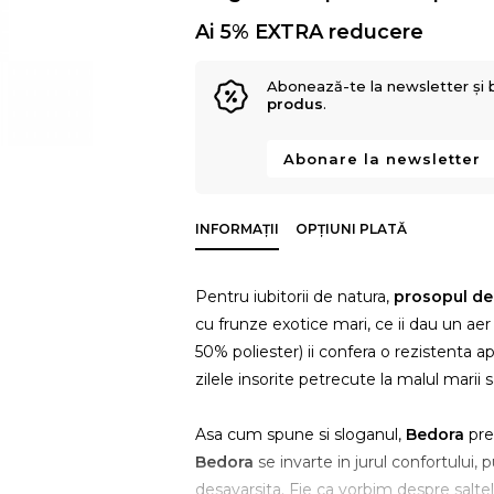
Ai 5% EXTRA reducere
Abonează-te la newsletter și 
produs
.
Abonare la newsletter
INFORMAȚII
OPȚIUNI PLATĂ
Pentru iubitorii de natura,
prosopul de 
cu frunze exotice mari, ce ii dau un a
50% poliester) ii confera o rezistenta a
zilele insorite petrecute la malul marii
Asa cum spune si sloganul,
Bedora
pret
Bedora
se invarte in jurul confortului,
desavarsita. Fie ca vorbim despre saltel