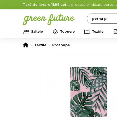
Taxă de livrare 11,99 Lei
, la produsele ridicate persona
Search
Saltele
Toppere
Textile
Textile
Prosoape