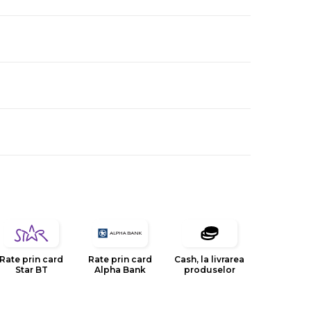
Rate prin card
Rate prin card
Cash, la livrarea
Star BT
Alpha Bank
produselor