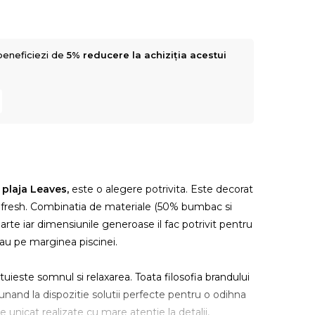
beneficiezi de
5% reducere la achiziția acestui
plaja Leaves,
este o alegere potrivita. Este decorat
er fresh. Combinatia de materiale (50% bumbac si
parte iar dimensiunile generoase il fac potrivit pentru
 sau pe marginea piscinei.
uieste somnul si relaxarea. Toata filosofia brandului
 punand la dispozitie solutii perfecte pentru o odihna
e unicat realizate cu mare atentie la detalii,