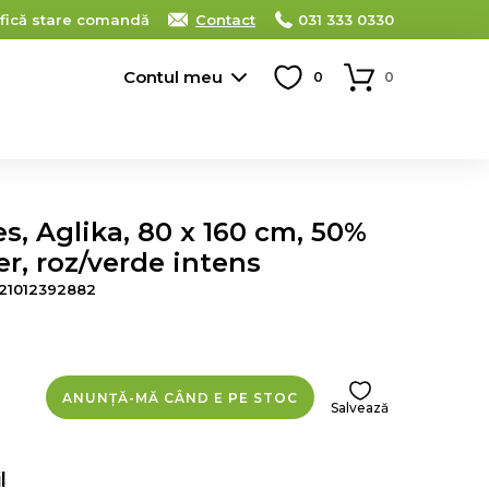
ifică stare comandă
Contact
031 333 0330
Contul meu
0
0
s, Aglika, 80 x 160 cm, 50%
r, roz/verde intens
21012392882
ANUNȚĂ-MĂ CÂND E PE STOC
Salvează
l