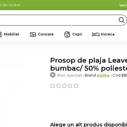
l din locker
Ver
Mobilier
Covoare
Copii
Horeca
Prosop de plaja Leave
bumbac/ 50% polieste
Stoc epuizat
• Brand
Aglika
• Cod
20
Alege un alt produs disponibi