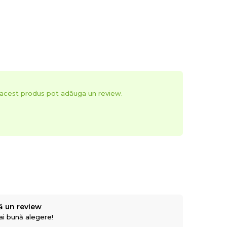
t acest produs pot adăuga un review.
ă un review
mai bună alegere!