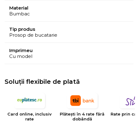
Material
Bumbac
Tip produs
Prosop de bucatarie
Imprimeu
Cu model
Soluții flexibile de plată
Card online, inclusiv
Plătești în 4 rate fără
Rate prin ca
rate
dobândă