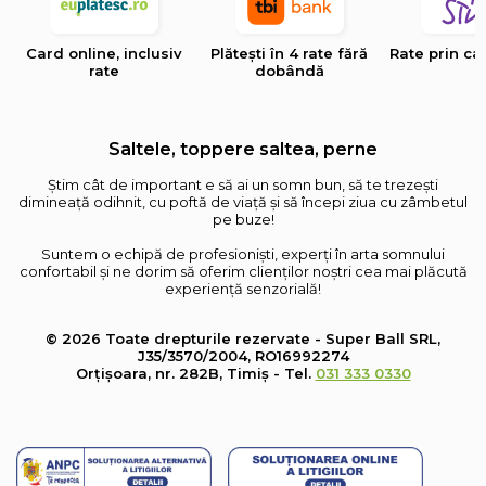
Card online, inclusiv
Plătești în 4 rate fără
Rate prin ca
rate
dobândă
Saltele, toppere saltea, perne
Știm cât de important e să ai un somn bun, să te trezești
dimineață odihnit, cu poftă de viață și să începi ziua cu zâmbetul
pe buze!
Suntem o echipă de profesioniști, experți în arta somnului
confortabil și ne dorim să oferim clienților noștri cea mai plăcută
experiență senzorială!
© 2026 Toate drepturile rezervate - Super Ball SRL,
J35/3570/2004, RO16992274
Orțișoara, nr. 282B, Timiș - Tel.
031 333 0330