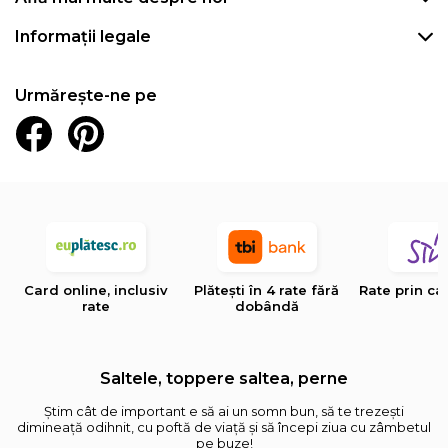
Informații legale
Urmărește-ne pe
Card online, inclusiv
Plătești în 4 rate fără
Rate prin ca
rate
dobândă
Saltele, toppere saltea, perne
Știm cât de important e să ai un somn bun, să te trezești
dimineață odihnit, cu poftă de viață și să începi ziua cu zâmbetul
pe buze!