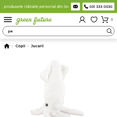
la produsele ridicate personal din locker
Taxă de livrare 11,99 L
031 333 0330
0
Copii
Jucarii