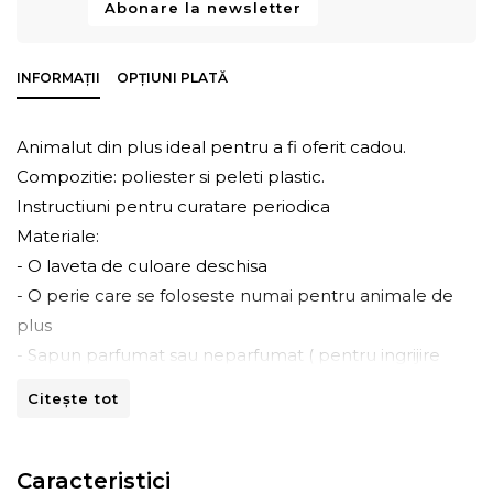
Abonare la newsletter
INFORMAȚII
OPȚIUNI PLATĂ
Animalut din plus ideal pentru a fi oferit cadou.
Compozitie: poliester si peleti plastic.
Instructiuni pentru curatare periodica
Materiale:
- O laveta de culoare deschisa
- O perie care se foloseste numai pentru animale de
plus
- Sapun parfumat sau neparfumat ( pentru ingrijire
suplimentara)
Citește tot
- Frecati usor cu laveta umeda suprafata animalului de
plus pentru a inlatura urmele de praf, firimiturile, parul
animalelor de companie etc.
Caracteristici