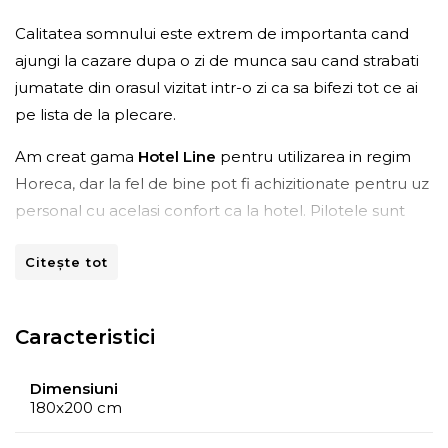
Calitatea somnului este extrem de importanta cand
ajungi la cazare dupa o zi de munca sau cand strabati
jumatate din orasul vizitat intr-o zi ca sa bifezi tot ce ai
pe lista de la plecare.
Am creat gama
Hotel Line
pentru utilizarea in regim
Horeca, dar la fel de bine pot fi achizitionate pentru uz
personal cu acelasi confort ca la hotel. Pilotele sunt
confectionate din materiale de calitate superioara
Citește tot
cu
perioada mare de utilizare
.
Tesatura delicata si moale la atingere este
hipoalergenica
si
certificata Oeko-Tex 100
. Tesatura
Caracteristici
este foarte rezistenta si nu prezinta contractii la
spalare.
Dimensiuni
180x200 cm
Umplutura este alcatuita din vata din fibre siliconice