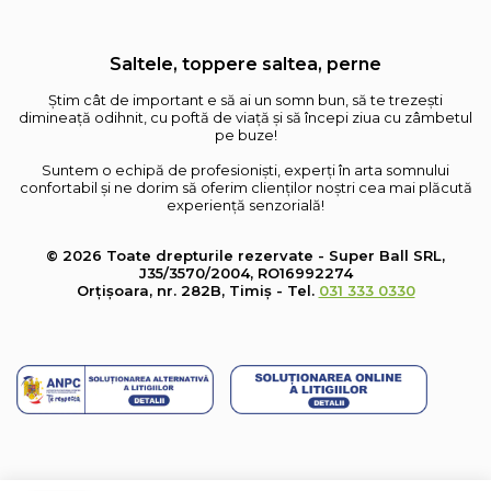
Saltele, toppere saltea, perne
Știm cât de important e să ai un somn bun, să te trezești
dimineață odihnit, cu poftă de viață și să începi ziua cu zâmbetul
pe buze!
Suntem o echipă de profesioniști, experți în arta somnului
confortabil și ne dorim să oferim clienților noștri cea mai plăcută
experiență senzorială!
© 2026 Toate drepturile rezervate - Super Ball SRL,
J35/3570/2004, RO16992274
Orțișoara, nr. 282B, Timiș - Tel.
031 333 0330