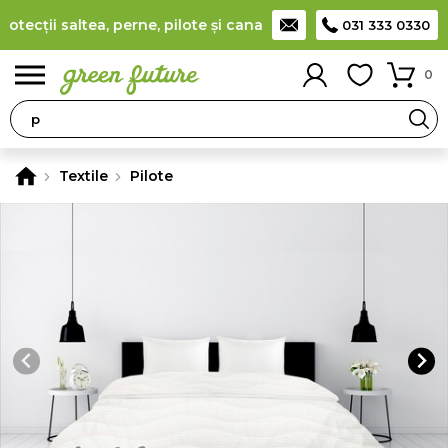
cții saltea, perne, pilote și canapele
(
detalii
)
Producător rom
031 333 0330
0
Textile
Pilote