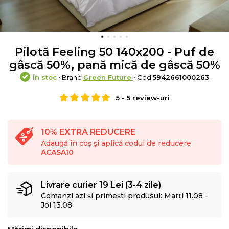
Pilotă Feeling 50 140x200 - Puf de
gâscă 50%, pană mică de gâscă 50%
În stoc
• Brand
Green Future
• Cod
5942661000263
5
-
5
review-uri
10% EXTRA REDUCERE
Adaugă în coș și aplică codul de reducere
ACASA10
Livrare curier 19 Lei (3-4 zile)
Comanzi azi și primești produsul: Marți 11.08 -
Joi 13.08