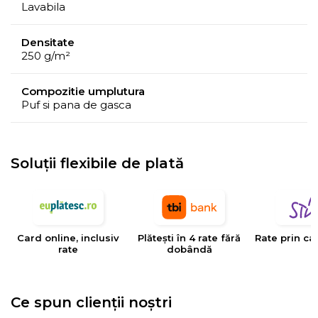
*
Culoarea chederului produselor poate să difere în
Lavabila
funcție de umplutura acestora. Imaginile prezentate
pe website au scop de prezentare.
Densitate
250 g/m²
Instructiuni ingrijire:
Spalare la maxim 30 grade Celsius;
Compozitie umplutura
Puf si pana de gasca
Nu se curata chimic;
Nu se inalbeste;
Nu se calca;
Soluții flexibile de plată
Nu se usuca la uscator.
Card online, inclusiv
Plătești în 4 rate fără
Rate prin ca
rate
dobândă
Ce spun clienții noștri