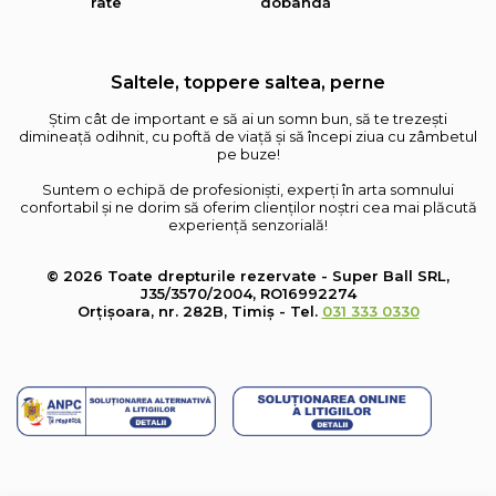
rate
dobândă
Saltele, toppere saltea, perne
Știm cât de important e să ai un somn bun, să te trezești
dimineață odihnit, cu poftă de viață și să începi ziua cu zâmbetul
pe buze!
Suntem o echipă de profesioniști, experți în arta somnului
confortabil și ne dorim să oferim clienților noștri cea mai plăcută
experiență senzorială!
© 2026 Toate drepturile rezervate - Super Ball SRL,
J35/3570/2004, RO16992274
Orțișoara, nr. 282B, Timiș - Tel.
031 333 0330