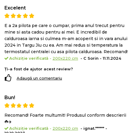
Excelent
E a 2a pilota pe care o cumpar, prima anul trecut pentru
mine si asta cadou pentru ai mei. E incredibil de
calduroasa iarna si culmea m-am acoperit si in vara anului
2024 in Targu Jiu cu ea. Am mai redus si temperatura la
termostatul centralei cu asa pilota calduroasa. Recomand!
Achiziție verificată
-
200x220 cm
- C Sorin - 11.11.2024
Ți-a fost de ajutor acest review?
Adaugă un comentariu
Bun!
Recomand! Foarte multumit! Produsul conform descrierii
☘️✈️
Achiziție verificată
-
200x220 cm
- ignat.****** -