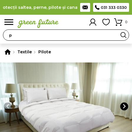
cții saltea, perne, pilote și canapele
(
detalii
)
Producător rom
031 333 0330
0
Textile
Pilote