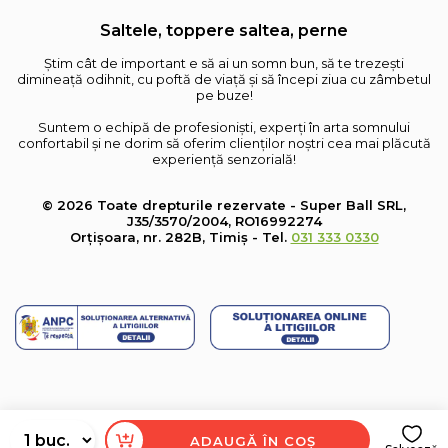
Saltele, toppere saltea, perne
Știm cât de important e să ai un somn bun, să te trezești
dimineață odihnit, cu poftă de viață și să începi ziua cu zâmbetul
pe buze!
Suntem o echipă de profesioniști, experți în arta somnului
confortabil și ne dorim să oferim clienților noștri cea mai plăcută
experiență senzorială!
© 2026 Toate drepturile rezervate - Super Ball SRL,
J35/3570/2004, RO16992274
Orțișoara, nr. 282B, Timiș - Tel.
031 333 0330
ADAUGĂ ÎN COȘ