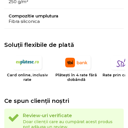
250 g/m²
Compozitie umplutura
Fibra siliconica
Soluții flexibile de plată
Card online, inclusiv
Plătești în 4 rate fără
Rate prin ca
rate
dobândă
Ce spun clienții noștri
Review-uri verificate
Doar clienții care au cumpărat acest produs
pot adăuga un review.