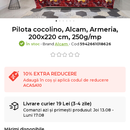
Pilota cocolino, Alcam, Armeria,
200x220 cm, 250g/mp
În stoc
• Brand
Alcam
• Cod
5942661018626
10% EXTRA REDUCERE
Adaugă în coș și aplică codul de reducere
ACASA10
Livrare curier 19 Lei (3-4 zile)
Comanzi azi și primești produsul: Joi 13.08 -
Luni 17.08
Mărimi disponibile