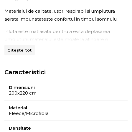
Materialul de calitate, usor, respirabil si umplutura
aerata imbunatateste confortul in timpul somnului.
Pilota este matlasata pentru a evita deplasarea
umpluturii, materialul este moale la atingere si
rezistent.
Citește tot
Compozitie:
Tesatura sintetica: o fata fleece/o fata microfibra rosu
Caracteristici
Umplutura: fibre siliconice
Dimensiuni
Se recomanda curatarea conform informatiilor de pe
200x220 cm
eticheta atasata, evitati calcarea si uscarea cu fierul de
calcat.
Material
Fleece/Microfibra
Densitate