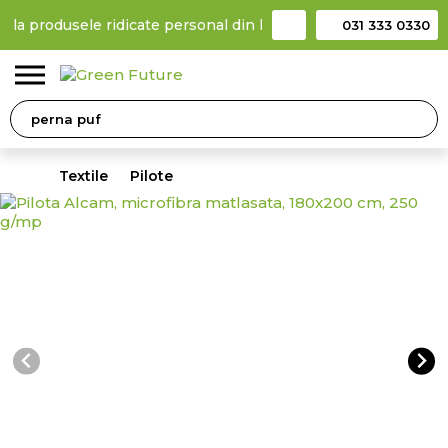
 produsele ridicate personal din locker
Taxă de livrare 11,99 Le
031 333 0330
0
Textile
Pilote