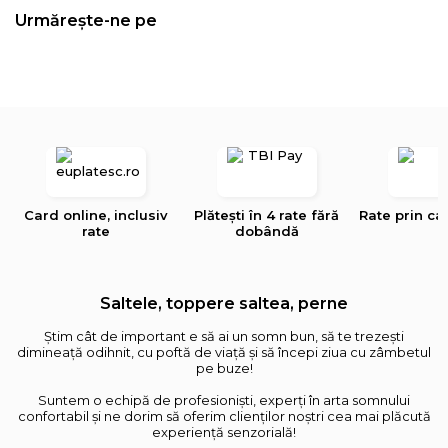
Urmărește-ne pe
Card online, inclusiv
Plătești în 4 rate fără
Rate prin ca
rate
dobândă
Saltele, toppere saltea, perne
Știm cât de important e să ai un somn bun, să te trezești
dimineață odihnit, cu poftă de viață și să începi ziua cu zâmbetul
pe buze!
Suntem o echipă de profesioniști, experți în arta somnului
confortabil și ne dorim să oferim clienților noștri cea mai plăcută
experiență senzorială!