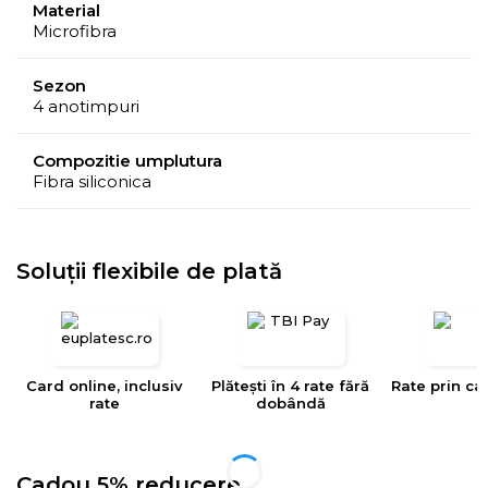
Material
Microfibra
Sezon
4 anotimpuri
Compozitie umplutura
Fibra siliconica
Soluții flexibile de plată
Card online, inclusiv
Plătești în 4 rate fără
Rate prin ca
rate
dobândă
Cadou 5% reducere