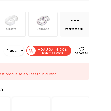
Giraffe
Balloons
Vezi toate (15)
ADAUGĂ ÎN COȘ
E ultima bucată
Salvează
est produs se epuizează în curând.
nă