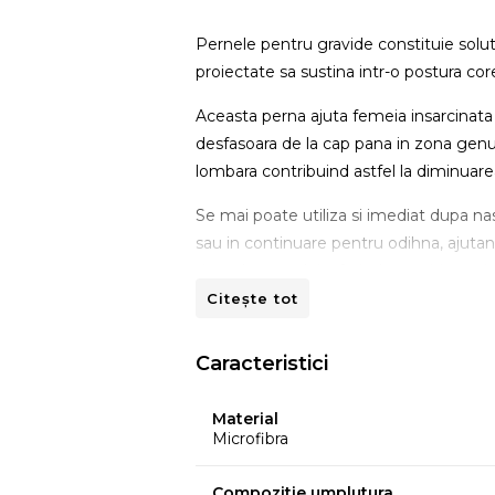
Pernele pentru gravide constituie solu
proiectate sa sustina intr-o postura cor
Aceasta perna ajuta femeia insarcinata 
desfasoara de la cap pana in zona genu
lombara contribuind astfel la diminuarea 
Se mai poate utiliza si imediat dupa na
sau in continuare pentru odihna, ajutand
timpul somnului, oferind o pozitie opti
Citește tot
Specificatii:
Fata de perna detasabila, lavabila
Caracteristici
Inchidere cu fermoar
Mentiuni
Material
Microfibra
Dimensiuni perna ambalata in geanta: 
Dimensiuni
Compozitie umplutura