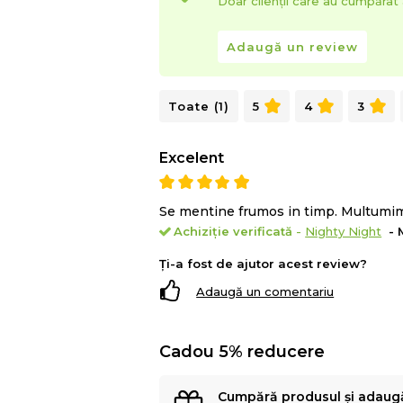
Doar clienții care au cumpăra
Adaugă un review
Toate (1)
5
4
3
Excelent
Se mentine frumos in timp. Multumi
Achiziție verificată
-
Nighty Night
- 
Ți-a fost de ajutor acest review?
Adaugă un comentariu
Cadou 5% reducere
Cumpără produsul și adaug