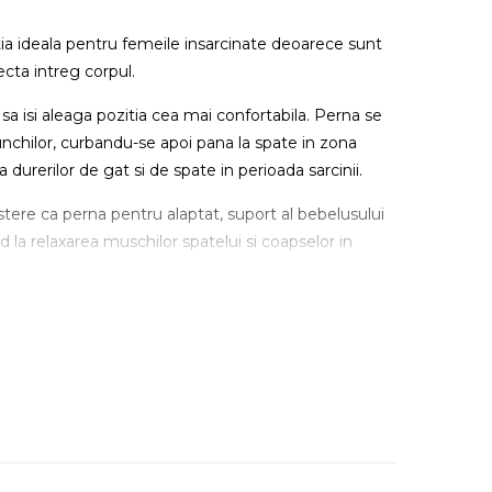
tia ideala pentru femeile insarcinate deoarece sunt
ecta intreg corpul.
sa isi aleaga pozitia cea mai confortabila. Perna se
nchilor, curbandu-se apoi pana la spate in zona
durerilor de gat si de spate in perioada sarcinii.
stere ca perna pentru alaptat, suport al bebelusului
 la relaxarea muschilor spatelui si coapselor in
ma.
(Lxlxh) 54x13 x42cm