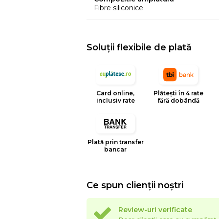
Fibre siliconice
Lungime exterioara 250 cm, lungime in
Soluții flexibile de plată
Card online,
Plătești în 4 rate
inclusiv rate
fără dobândă
Plată prin transfer
bancar
Ce spun clienții noștri
Review-uri verificate