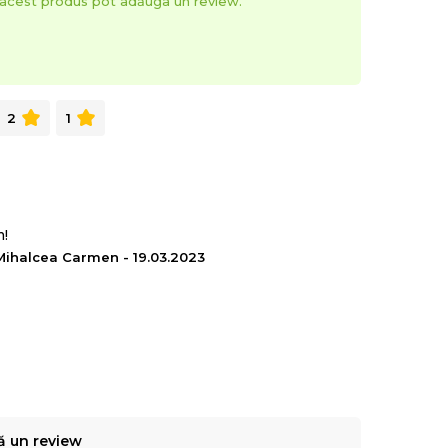
t acest produs pot adăuga un review.
2
1
m!
Mihalcea Carmen - 19.03.2023
ă un review