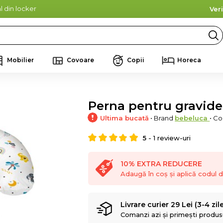
l din locker
Ver
Mobilier
Covoare
Copii
Horeca
Perna pentru gravide,
Ultima bucată
• Brand
bebeluca
• C
5
-
1
review-uri
10% EXTRA REDUCERE
Adaugă în coș și aplică codul
Livrare curier 29 Lei (3-4 zil
Comanzi azi și primești produsul