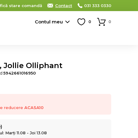
ifică stare comandă
Contact
031 333 0330
Contul meu
0
0
 Jollie Olliphant
od
5942661016950
 de reducere
ACASA10
e)
: Marți 11.08 - Joi 13.08