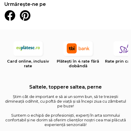
Urmărește-ne pe
Card online, inclusiv
Plătești în 4 rate fără
Rate prin ca
rate
dobândă
Saltele, toppere saltea, perne
Știm cât de important e să ai un somn bun, să te trezești
dimineață odihnit, cu poftă de viață și să începi ziua cu zâmbetul
pe buze!
Suntem o echipă de profesioniști, experți în arta somnului
confortabil și ne dorim să oferim clienților noștri cea mai plăcută
experiență senzorială!