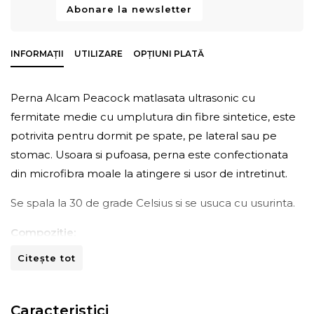
Abonare la newsletter
INFORMAȚII
UTILIZARE
OPȚIUNI PLATĂ
Perna Alcam Peacock matlasata ultrasonic cu
fermitate medie cu umplutura din fibre sintetice, este
potrivita pentru dormit pe spate, pe lateral sau pe
stomac. Usoara si pufoasa, perna este confectionata
din microfibra moale la atingere si usor de intretinut.
Se spala la 30 de grade Celsius si se usuca cu usurinta.
Compozitie:
Citește tot
- Tesatura: microfibra 100%;
- Umplutura: 40% poliuretan; 60% poliester
Caracteristici