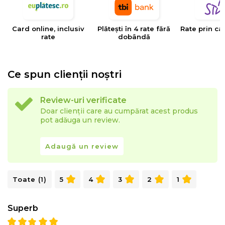
Perna ergonomica - sustine capul, gatul, coloana
vertebrala, burta, spatele, soldurile si picioarele.
Card online, inclusiv
Plătești în 4 rate fără
Rate prin ca
Ofera suport total corpului
rate
dobândă
Deoarece te cuprinde perfect cu cele 2 brate nu
este nevoie sa schimbi pozitia pernei in timpul
Ce spun clienții noștri
somnului
Fata de perna detasabila, lavabila
Review-uri verificate
Inchidere cu fermoar;
Doar clienții care au cumpărat acest produs
pot adăuga un review.
Mentiuni
Dimensiuni perna ambalata in geanta: (Lxlxh)
Adaugă un review
58x33x50 cm
Toate (1)
5
4
3
2
1
Superb