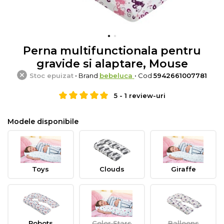
Perna multifunctionala pentru
gravide si alaptare, Mouse
Stoc epuizat
• Brand
bebeluca
• Cod
5942661007781
5
-
1
review-uri
Modele disponibile
Toys
Clouds
Giraffe
Robots
Color Stars
Balloons