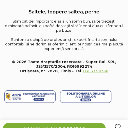
Saltele, toppere saltea, perne
Știm cât de important e să ai un somn bun, să te trezești
dimineață odihnit, cu poftă de viață și să începi ziua cu zâmbetul
pe buze!
Suntem o echipă de profesioniști, experți în arta somnului
confortabil și ne dorim să oferim clienților noștri cea mai plăcută
experiență senzorială!
© 2026 Toate drepturile rezervate - Super Ball SRL,
J35/3570/2004, RO16992274
Orțișoara, nr. 282B, Timiș - Tel.
031 333 0330