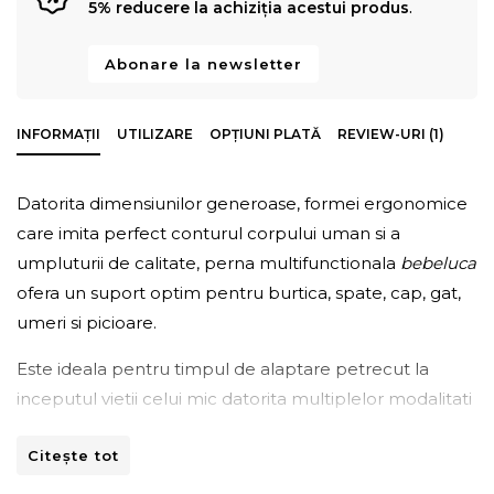
5% reducere la achiziția acestui produs
.
Abonare la newsletter
INFORMAȚII
UTILIZARE
OPȚIUNI PLATĂ
REVIEW-URI (1)
Datorita dimensiunilor generoase, formei ergonomice
care imita perfect conturul corpului uman si a
umpluturii de calitate, perna multifunctionala
bebeluca
ofera un suport optim pentru burtica, spate, cap, gat,
umeri si picioare.
Este ideala pentru timpul de alaptare petrecut la
inceputul vietii celui mic datorita multiplelor modalitati
de folosire si pozitionare, eliminand astfel fortarea
Citește tot
muschilor abdomenului, mainilor si spatelui.