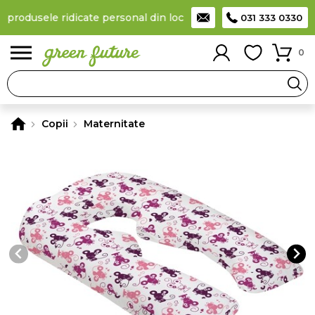
a produsele ridicate personal din locker
Taxă de livrare 11,99 Le
031 333 0330
0
Copii
Maternitate