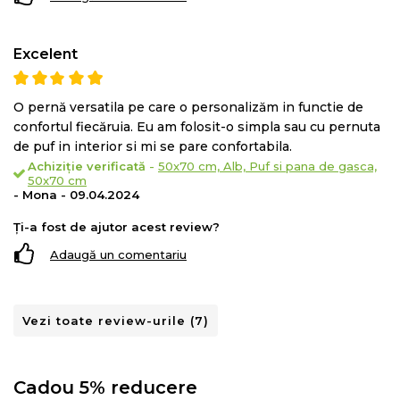
Excelent
O pernă versatila pe care o personalizăm in functie de
confortul fiecăruia. Eu am folosit-o simpla sau cu pernuta
de puf in interior si mi se pare confortabila.
Achiziție verificată
-
50x70 cm, Alb, Puf si pana de gasca,
50x70 cm
- Mona - 09.04.2024
Ți-a fost de ajutor acest review?
Adaugă un comentariu
Vezi toate review-urile (7)
Cadou 5% reducere