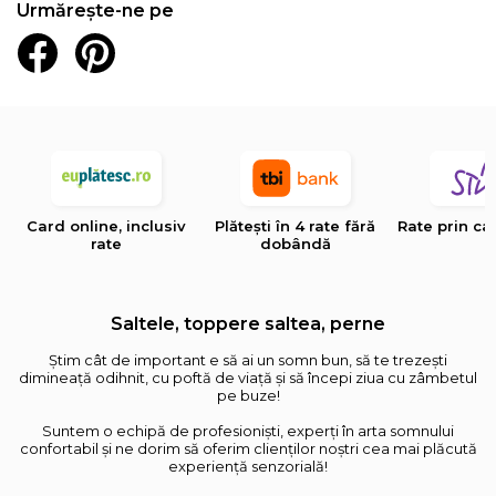
Urmărește-ne pe
Card online, inclusiv
Plătești în 4 rate fără
Rate prin ca
rate
dobândă
Saltele, toppere saltea, perne
Știm cât de important e să ai un somn bun, să te trezești
dimineață odihnit, cu poftă de viață și să începi ziua cu zâmbetul
pe buze!
Suntem o echipă de profesioniști, experți în arta somnului
confortabil și ne dorim să oferim clienților noștri cea mai plăcută
experiență senzorială!