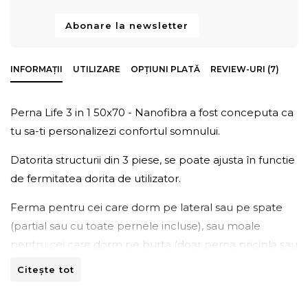
Abonare la newsletter
INFORMAȚII
UTILIZARE
OPȚIUNI PLATĂ
REVIEW-URI (7)
Perna Life 3 in 1 50x70 - Nanofibra a fost conceputa ca
tu sa-ti personalizezi confortul somnului.
Datorita structurii din 3 piese, se poate ajusta în functie
de fermitatea dorita de utilizator.
Ferma pentru cei care dorm pe lateral sau pe spate
(partial sau cu toate pernele incluse), sau moale
pentru cei care dorm pe burta (doar perna pricipla sau
cea mica).
Citește tot
Setul cuprinde o perna principala cu fermoar si doua