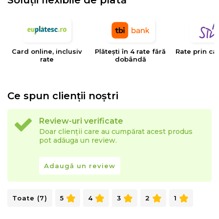
Soluții flexibile de plată
*Culoarea chederului produselor poate sa difere.
Imaginile prezentate pe website au scop de
prezentare.
Fabricat in Romania.
Card online, inclusiv
Plătești în 4 rate fără
Rate prin ca
rate
dobândă
Ce spun clienții noștri
Review-uri verificate
Doar clienții care au cumpărat acest produs
pot adăuga un review.
Adaugă un review
Toate (7)
5
4
3
2
1