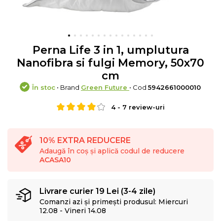
Perna Life 3 in 1, umplutura
Nanofibra si fulgi Memory, 50x70
cm
În stoc
• Brand
Green Future
• Cod
5942661000010
4
-
7
review-uri
10% EXTRA REDUCERE
Adaugă în coș și aplică codul de reducere
ACASA10
Livrare curier 19 Lei (3-4 zile)
Comanzi azi și primești produsul: Miercuri
12.08 - Vineri 14.08