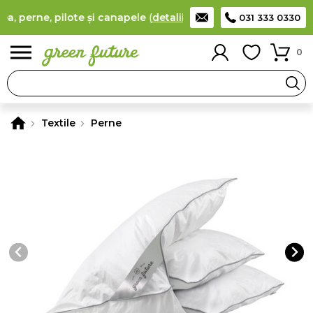
 perne, pilote și canapele
(
detalii
)
Producător român de saltel
031 333 0330
0
Textile
Perne