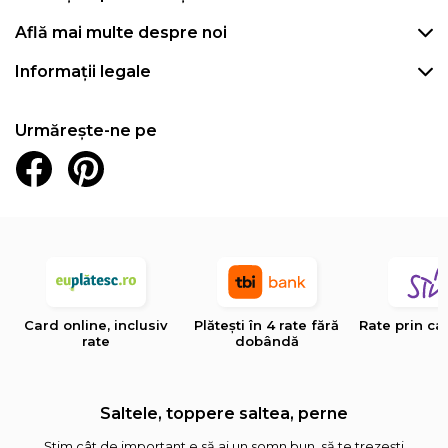
Află mai multe despre noi
Informații legale
Urmărește-ne pe
Card online, inclusiv
Plătești în 4 rate fără
Rate prin ca
rate
dobândă
Saltele, toppere saltea, perne
Știm cât de important e să ai un somn bun, să te trezești