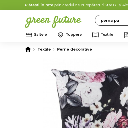
Plătești în rate
prin cardul de cumpărături Star BT și A
Search
Saltele
Toppere
Textile
Textile
Perne decorative