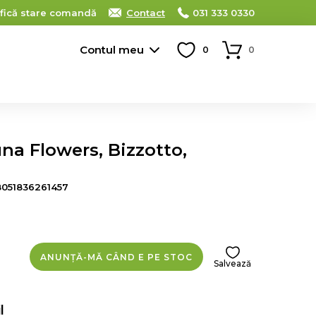
ifică stare comandă
Contact
031 333 0330
Contul meu
0
0
na Flowers, Bizzotto,
8051836261457
ANUNȚĂ-MĂ CÂND E PE STOC
Salvează
l