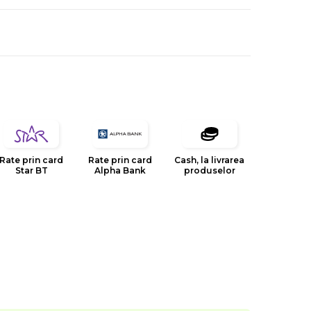
Rate prin card
Rate prin card
Cash, la livrarea
Star BT
Alpha Bank
produselor