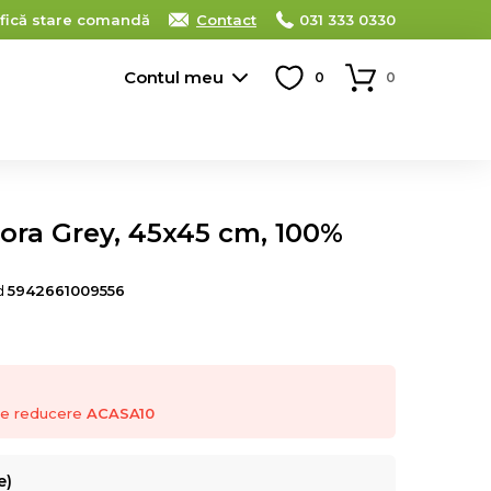
ifică stare comandă
Contact
031 333 0330
Contul meu
0
0
ora Grey, 45x45 cm, 100%
d
5942661009556
 de reducere
ACASA10
e)