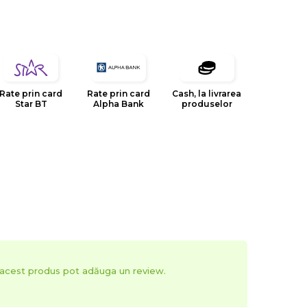
Rate prin card
Rate prin card
Cash, la livrarea
Star BT
Alpha Bank
produselor
t acest produs pot adăuga un review.