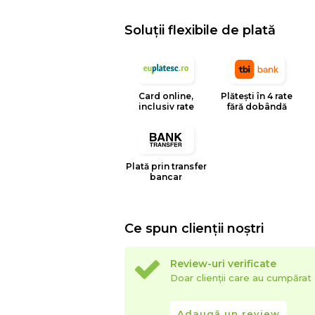
Soluții flexibile de plată
Card online,
Plătești în 4 rate
inclusiv rate
fără dobândă
Plată prin transfer
bancar
Ce spun clienții noștri
Review-uri verificate
Doar clienții care au cumpăra
Adaugă un review