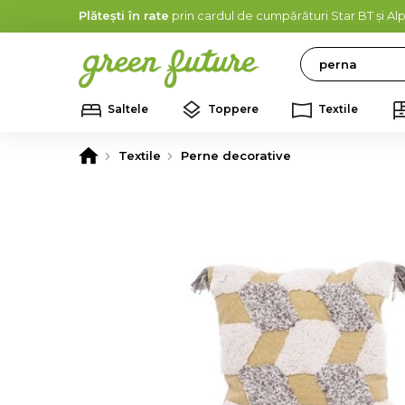
Plătești în rate
prin cardul de cumpărături Star BT și A
Search
Saltele
Toppere
Textile
Textile
Perne decorative