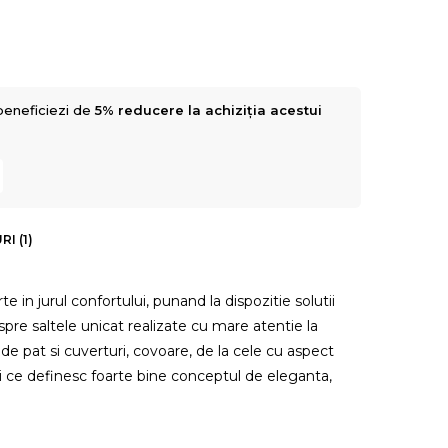
beneficiezi de
5% reducere la achiziția acestui
I (1)
e in jurul confortului, punand la dispozitie solutii
pre saltele unicat realizate cu mare atentie la
uri de pat si cuverturi, covoare, de la cele cu aspect
i ce definesc foarte bine conceptul de eleganta,