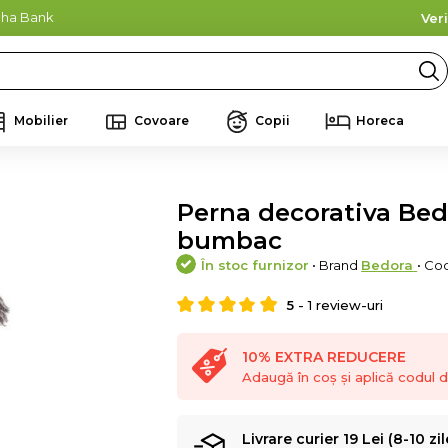
lpha Bank
Ver
Mobilier
Covoare
Copii
Horeca
Perna decorativa Bed
bumbac
În stoc furnizor
• Brand
Bedora
• Co
5
-
1
review-uri
10% EXTRA REDUCERE
Adaugă în coș și aplică codul
Livrare curier 19 Lei (8-10 zil