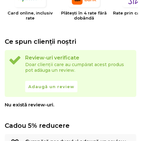
obiecte. Sunt incluse doua somiere cu lamele.
Card online, inclusiv
Plătești în 4 rate fără
Rate prin ca
rate
dobândă
Informatii suplimentare
Suprafata material: pictata
Suprafata pentru dormit: 90x200 cm
Ce spun clienții noștri
Greutate suportata: 100 kg / 80 kg
Adancime de montare somiera cu lamele: 8.5 cm
Review-uri verificate
Doar clienții care au cumpărat acest produs
Somiere incluse: 1
pot adăuga un review.
Inaltime saltea inferioara: aproximativ 11 cm maxim
Numar sertare: 1
Adaugă un review
Va rugam sa retineti ca culorile articolelor afisate in
Nu există review-uri.
imaginile online pot diferi de culorile originale de pe
monitorul dvs. de acasa.
Cadou 5% reducere
Vizibilitatea fibrei lemnului si a nodurilor face parte din
caracterul individual al fiecarei piese de mobilier din