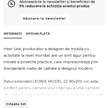
Abonează-te la newsletter și beneficiezi de
5% reducere la achiziția acestui produs
.
Abonare la newsletter
INFORMAȚII
OPȚIUNI PLATĂ
Inter Link, producator si designer de mobila cu
activitate la nivel mondial, are un simt sigur pentru
inovatii si proiecte practice, care impresioneaza prin
standardele inalte de calitate si designul modern.
Patul extensibil LEONIE MODEL 23 90x200 cm este
perfect pentru camera unui copil sau a unei camere
de oaspeti. Datorita designului cu sertare pe roti, puteti
utiliza optim spatiul. Acest pat functional va permite sa
Citește tot
aveti doua locuri de dormit de 90x200 cm intr-un