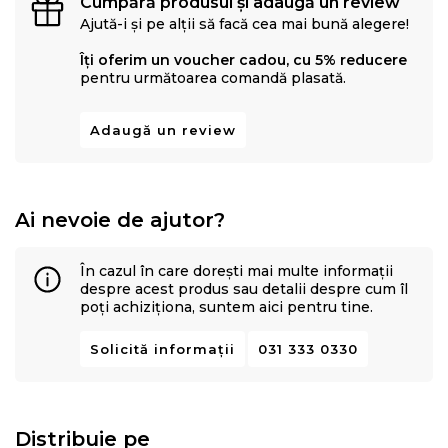
Cumpără produsul și adaugă un review
lemn masiv. Fiind un produs natural, suprafata se poate
Ajută-i și pe alții să facă cea mai bună alegere!
modifica.
Instructiuni de ingrijire si curatare: Produsul este
Îți oferim un voucher cadou, cu 5% reducere
pentru următoarea comandă plasată.
hidrofug si usor de intretinut. Stergeti-l pur si simplu cu
o carpa umeda si apoi uscati-l cu o carpa uscata.
Adaugă un review
Se livreaza demontat pentru asamblare proprie. Sunt
incluse instructiuni de asamblare ilustrate. Se
recomanda o a doua persoana pentru asamblare.
Ai nevoie de ajutor?
Obiectele decorative nu sunt incluse. Salteaua nu este
inclusa.
În cazul în care dorești mai multe informații
despre acest produs sau detalii despre cum îl
poți achiziționa, suntem aici pentru tine.
Solicită informații
031 333 0330
Distribuie pe