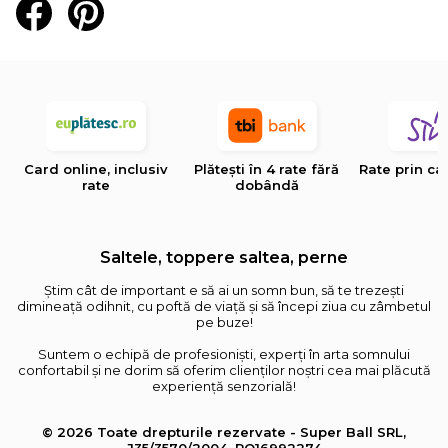
Card online, inclusiv
Plătești în 4 rate fără
Rate prin ca
rate
dobândă
Saltele, toppere saltea, perne
Știm cât de important e să ai un somn bun, să te trezești
dimineață odihnit, cu poftă de viață și să începi ziua cu zâmbetul
pe buze!
Suntem o echipă de profesioniști, experți în arta somnului
confortabil și ne dorim să oferim clienților noștri cea mai plăcută
experiență senzorială!
© 2026 Toate drepturile rezervate - Super Ball SRL,
J35/3570/2004, RO16992274