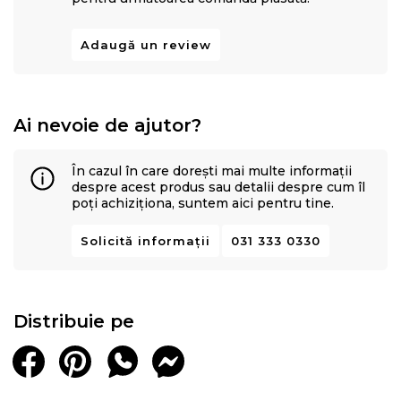
o carpa umeda si apoi uscati-l cu o carpa uscata.
Se livreaza demontat pentru asamblare proprie. Sunt
Adaugă un review
incluse instructiuni de asamblare ilustrate. Se
recomanda o a doua persoana pentru asamblare.
Obiectele decorative nu sunt incluse. Salteaua nu este
Ai nevoie de ajutor?
inclusa.
În cazul în care dorești mai multe informații
despre acest produs sau detalii despre cum îl
poți achiziționa, suntem aici pentru tine.
Solicită informații
031 333 0330
Distribuie pe