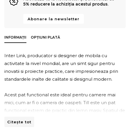
5% reducere la achiziția acestui produs
.
Abonare la newsletter
INFORMAȚII
OPȚIUNI PLATĂ
Inter Link, producator si designer de mobila cu
activitate la nivel mondial, are un simt sigur pentru
inovatii si proiecte practice, care impresioneaza prin
standardele inalte de calitate si designul modern.
Acest pat functional este ideal pentru camere mai
mici, cum ar fi o camera de oaspeti. Till este un pat
functional extrem de practic din lemn masiv. Spatiul de
dedesubt este utilizat eficient de un sistem de sertare.
Citește tot
Patul dispune de doua sertare, un sertar mare de