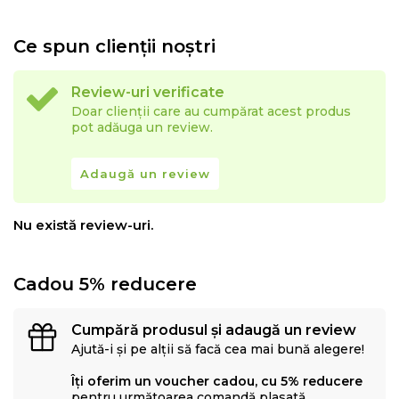
Noptiere incluse: 1
Inaltime noptiera: aproximativ 32 cm
Ce spun clienții noștri
Dimensiuni interioare sertar mare: 75x50x30 cm
Dimensiuni interioare sertare mici: 29x32.5x12.5 cm
Review-uri verificate
Dimensiuni interioare sertare noptiere: 29x32.5x12.5 cm
Doar clienții care au cumpărat acest produs
Dimensiuni compartimente: 30.5x35x14.5 cm
pot adăuga un review.
Numar sertare: 5
Adaugă un review
Va rugam sa retineti ca culorile articolelor afisate in
imaginile online pot diferi de culorile originale de pe
Nu există review-uri.
monitorul dvs. de acasa.
Vizibilitatea fibrei lemnului si a nodurilor face parte din
Cadou 5% reducere
caracterul individual al fiecarei piese de mobilier din
lemn masiv. Fiind un produs natural, suprafata se poate
Cumpără produsul și adaugă un review
modifica.
Ajută-i și pe alții să facă cea mai bună alegere!
Instructiuni de ingrijire si curatare: Produsul este
Îți oferim un voucher cadou, cu 5% reducere
hidrofug si usor de intretinut. Stergeti-l pur si simplu cu
pentru următoarea comandă plasată.