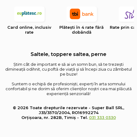
Card online, inclusiv
Plătești în 4 rate fără
Rate prin ca
rate
dobândă
Saltele, toppere saltea, perne
Știm cât de important e să ai un somn bun, să te trezești
dimineață odihnit, cu poftă de viață și să începi ziua cu zâmbetul
pe buze!
Suntem o echipă de profesioniști, experți în arta somnului
confortabil și ne dorim să oferim clienților noștri cea mai plăcută
experiență senzorială!
© 2026 Toate drepturile rezervate - Super Ball SRL,
J35/3570/2004, RO16992274
Orțișoara, nr. 282B, Timiș - Tel.
031 333 0330