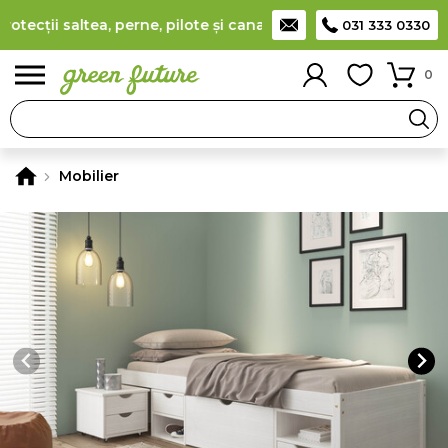
cții saltea, perne, pilote și canapele
(
detalii
)
Producător rom
031 333 0330
0
Mobilier