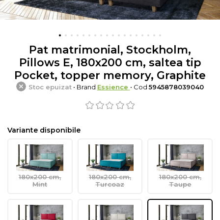
Pat matrimonial, Stockholm,
Pillows E, 180x200 cm, saltea tip
Pocket, topper memory, Graphite
Stoc epuizat
• Brand
Essience
• Cod
5945878039040
Variante disponibile
180x200 cm,
180x200 cm,
180x200 cm,
Mint
Turcoaz
Taupe