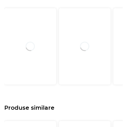
Elementele de design sunt cat se poate de
minimaliste: headboardul patului bine conturat, cu linii
curate si detalii subtile, scoate in evidenta materialul
textil monocrom de inalta calitate, formand un intreg
armonios si contemporan.
Produse similare