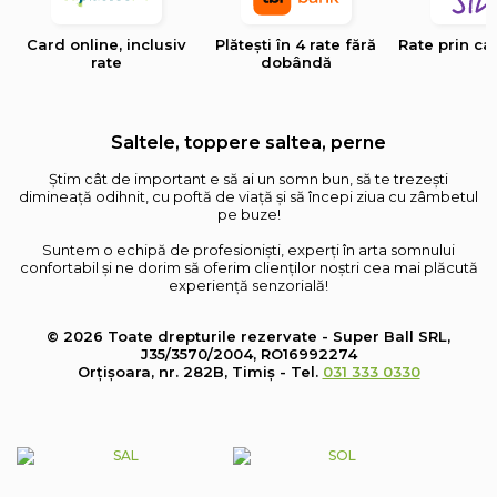
Card online, inclusiv
Plătești în 4 rate fără
Rate prin ca
rate
dobândă
Saltele, toppere saltea, perne
Știm cât de important e să ai un somn bun, să te trezești
dimineață odihnit, cu poftă de viață și să începi ziua cu zâmbetul
pe buze!
Suntem o echipă de profesioniști, experți în arta somnului
confortabil și ne dorim să oferim clienților noștri cea mai plăcută
experiență senzorială!
© 2026 Toate drepturile rezervate - Super Ball SRL,
J35/3570/2004, RO16992274
Orțișoara, nr. 282B, Timiș - Tel.
031 333 0330