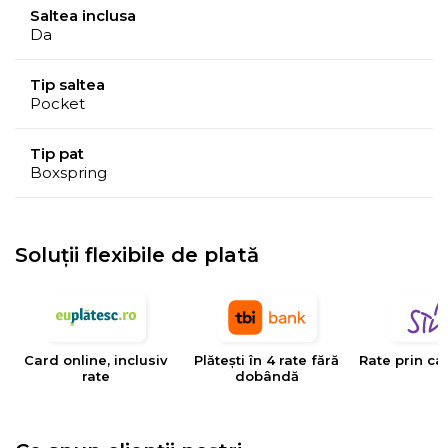
Saltea inclusa
calitate.
Da
Arcurile tip Pocket
impachetate individual
actioneaza
independent
si permit un
suport diferit al partilor
Tip saltea
corpului
in functie de presiunea exercitata de acestea
Pocket
pe suprafata saltelei, pentru a asigura o
Tip pat
aliniere
corecta si sanatoasa
a vertebrelor coloanei.
Boxspring
Soluții flexibile de plată
Card online, inclusiv
Plătești în 4 rate fără
Rate prin ca
rate
dobândă