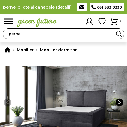
erne, pilote și canapele
(
detalii
)
Producător român de saltele,
031 333 0330
0
Mobilier
Mobilier dormitor