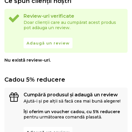
Ce spun clienții noștri
Spuma Memory Mirror Form®,
renumita pentru
Review-uri verificate
capacitatea sa de a se mula pe forma corpului,
Doar clienții care au cumpărat acest produs
distribuie greutatea corporala in mod egal,
reducand
pot adăuga un review.
punctele de presiune
(umeri, solduri si picioare) pentru
a oferi relaxarea totala a muschilor in timpul somnului.
Adaugă un review
Nu există review-uri.
Cadou 5% reducere
Cumpără produsul și adaugă un review
Ajută-i și pe alții să facă cea mai bună alegere!
Îți oferim un voucher cadou, cu 5% reducere
pentru următoarea comandă plasată.