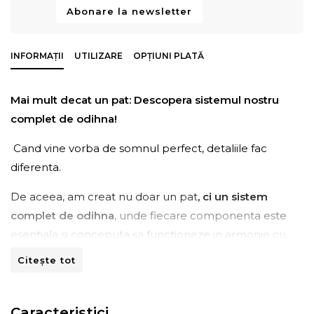
Abonare la newsletter
INFORMAȚII
UTILIZARE
OPȚIUNI PLATĂ
Mai mult decat un pat: Descopera sistemul nostru
complet de odihna!
Cand vine vorba de somnul perfect, detaliile fac
diferenta.
De aceea, am creat nu doar un pat
, ci un sistem
complet de odihna
, unde fiecare componenta este
esentiala si conceputa sa functioneze in armonie cu
celelalte.
Baza patului, salteaua și topper-ul
nu sunt
Citește tot
doar piese individuale, ci
elemente ale unui intreg
gandit meticulos pentru
a oferi cel mai inalt nivel de
confort si suport.
Caracteristici