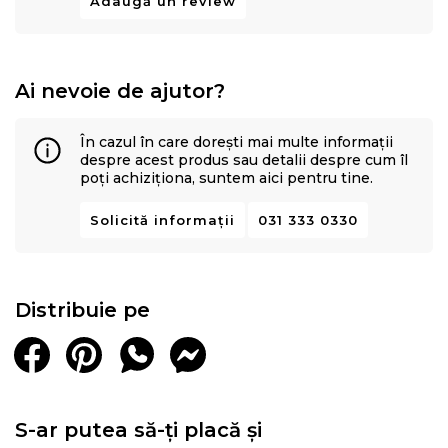
Adaugă un review
Topper-ul
completează sistemul, adaugand un
strat
suplimentar de confort și protectie
. Conceput pentru
a se potrivi perfect peste saltea, imbunatateste
Ai nevoie de ajutor?
calitatea somnului prin stratul suplimentar de
spuma
Memory Mirror Form®
,
protejand totodata salteaua si
În cazul în care dorești mai multe informații
prelungind durabilitatea intregului sistem.
despre acest produs sau detalii despre cum îl
poți achiziționa, suntem aici pentru tine.
Solicită informații
031 333 0330
Distribuie pe
S-ar putea să-ți placă și