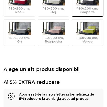
180x200 cm,
180x200 cm,
180x200 cm,
Rosu
Bej
Graphite
180x200 cm,
180x200 cm,
180x200 cm,
Gri
Roz pudra
Verde
Alege un alt produs disponibil
Ai 5% EXTRA reducere
Abonează-te la newsletter și beneficiezi de
5% reducere la achiziția acestui produs
.