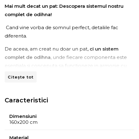
Mai mult decat un pat: Descopera sistemul nostru
complet de odihna!
Cand vine vorba de somnul perfect, detaliile fac
diferenta.
De aceea, am creat nu doar un pat
, ci un sistem
complet de odihna
, unde fiecare componenta este
esentiala si conceputa sa functioneze in armonie cu
celelalte.
Baza patului, salteaua și topper-ul
nu sunt
Citește tot
doar piese individuale, ci
elemente ale unui intreg
gandit meticulos pentru
a oferi cel mai inalt nivel de
confort si suport.
Caracteristici
Baza patului,
realizata din
lemn de inaltă calitate
,
Dimensiuni
serveste drept temelie robusta, creand un
cadru stabil
160x200 cm
și durabil
. Prevazuta cu
tehnologia avansată a arcurilor
7Z Green Pocket®,
aceasta este proiectata meticulos
Material