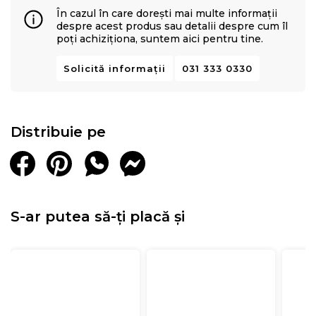
Memory Mirror Form®
,
protejand totodata salteaua si
În cazul în care dorești mai multe informații
prelungind durabilitatea intregului sistem.
despre acest produs sau detalii despre cum îl
poți achiziționa, suntem aici pentru tine.
Solicită informații
031 333 0330
Distribuie pe
S-ar putea să-ți placă și
Elementele de design sunt cat se poate de
minimaliste: headboardul patului bine conturat, cu linii
curate si detalii subtile, scoate in evidenta materialul
textil monocrom de inalta calitate, formand un intreg
armonios si contemporan.