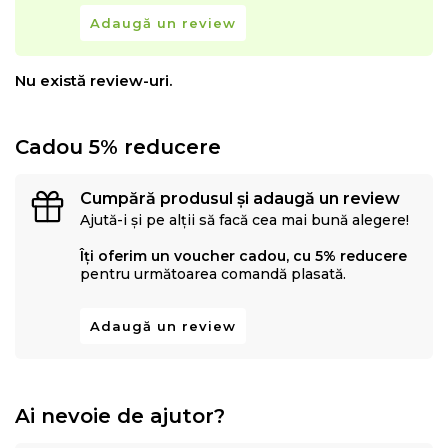
a oferi relaxarea totala a muschilor in timpul somnului.
Adaugă un review
Nu există review-uri.
Cadou 5% reducere
Cumpără produsul și adaugă un review
Ajută-i și pe alții să facă cea mai bună alegere!
Îți oferim un voucher cadou, cu 5% reducere
pentru următoarea comandă plasată.
Adaugă un review
Topper-ul
completează sistemul, adaugand un
strat
suplimentar de confort și protectie
. Conceput pentru
a se potrivi perfect peste saltea, imbunatateste
Ai nevoie de ajutor?
calitatea somnului prin stratul suplimentar de
spuma