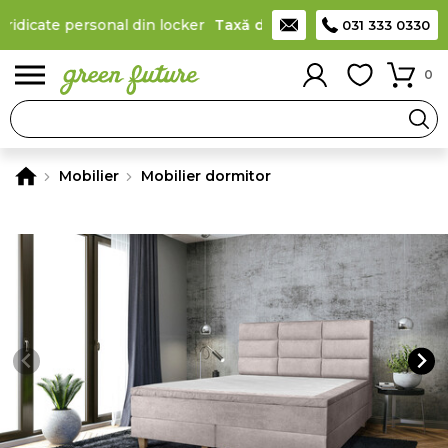
ridicate personal din locker
Taxă de livrare 11,99 Lei
, la produs
031 333 0330
0
Mobilier
Mobilier dormitor