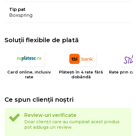
pe suprafata saltelei, pentru a asigura o
Tip pat
aliniere
corecta si sanatoasa
a vertebrelor coloanei.
Boxspring
Soluții flexibile de plată
Card online, inclusiv
Plătești în 4 rate fără
Rate prin ca
rate
dobândă
Ce spun clienții noștri
Spuma Memory Mirror Form®,
renumita pentru
Review-uri verificate
capacitatea sa de a se mula pe forma corpului,
Doar clienții care au cumpărat acest produs
distribuie greutatea corporala in mod egal,
reducand
pot adăuga un review.
punctele de presiune
(umeri, solduri si picioare) pentru