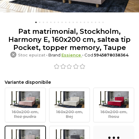
Pat matrimonial, Stockholm,
Harmony E, 160x200 cm, saltea tip
Pocket, topper memory, Taupe
Stoc epuizat
• Brand
Essience
• Cod
5945878038364
Variante disponibile
160x200 cm,
160x200 cm,
160x200 cm,
Roz pudra
Bej
Rosu