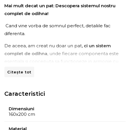
Mai mult decat un pat: Descopera sistemul nostru
complet de odihna!
Cand vine vorba de somnul perfect, detaliile fac
diferenta.
De aceea, am creat nu doar un pat
, ci un sistem
complet de odihna
, unde fiecare componenta este
esentiala si conceputa sa functioneze in armonie cu
celelalte.
Baza patului, salteaua și topper-ul
nu sunt
Citește tot
doar piese individuale, ci
elemente ale unui intreg
gandit meticulos pentru
a oferi cel mai inalt nivel de
confort si suport.
Caracteristici
Baza patului,
realizata din
lemn de inaltă calitate
,
Dimensiuni
serveste drept temelie robusta, creand un
cadru stabil
160x200 cm
și durabil
. Prevazuta cu
tehnologia avansată a arcurilor
7Z Green Pocket®,
aceasta este proiectata meticulos
Material