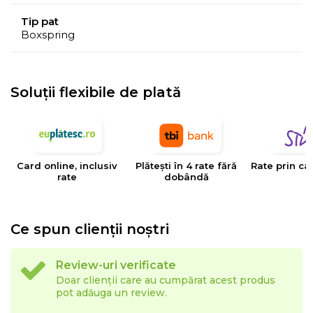
pe suprafata saltelei, pentru a asigura o
Tip pat
aliniere
corecta si sanatoasa
a vertebrelor coloanei.
Boxspring
Soluții flexibile de plată
Card online, inclusiv
Plătești în 4 rate fără
Rate prin ca
rate
dobândă
Ce spun clienții noștri
Spuma Memory Mirror Form®,
renumita pentru
Review-uri verificate
capacitatea sa de a se mula pe forma corpului,
Doar clienții care au cumpărat acest produs
distribuie greutatea corporala in mod egal,
reducand
pot adăuga un review.
punctele de presiune
(umeri, solduri si picioare) pentru