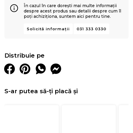
Memory Mirror Form®
,
protejand totodata salteaua si
În cazul în care dorești mai multe informații
prelungind durabilitatea intregului sistem.
despre acest produs sau detalii despre cum îl
poți achiziționa, suntem aici pentru tine.
Solicită informații
031 333 0330
Distribuie pe
S-ar putea să-ți placă și
Elementele de design sunt cat se poate de
minimaliste: headboardul patului bine conturat, cu linii
curate si detalii subtile, scoate in evidenta materialul
textil monocrom de inalta calitate, formand un intreg
armonios si contemporan.