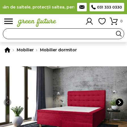
de saltele, protecții saltea, perne, pilote și canapele
(
detali
031 333 0330
0
Mobilier
Mobilier dormitor