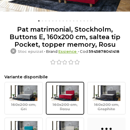
Pat matrimonial, Stockholm,
Buttons E, 160x200 cm, saltea tip
Pocket, topper memory, Rosu
Stoc epuizat
• Brand
Essience
• Cod
5945878041418
Variante disponibile
160x200 cm,
160x200 cm,
160x200 cm,
Gri
Rosu
Graphite