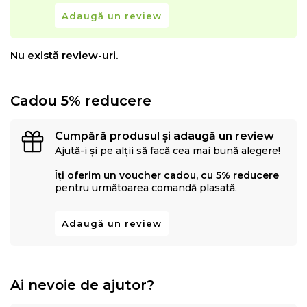
a oferi relaxarea totala a muschilor in timpul somnului.
Adaugă un review
Nu există review-uri.
Cadou 5% reducere
Cumpără produsul și adaugă un review
Ajută-i și pe alții să facă cea mai bună alegere!
Îți oferim un voucher cadou, cu 5% reducere
pentru următoarea comandă plasată.
Adaugă un review
Topper-ul
completează sistemul, adaugand un
strat
suplimentar de confort și protectie
. Conceput pentru
a se potrivi perfect peste saltea, imbunatateste
Ai nevoie de ajutor?
calitatea somnului prin stratul suplimentar de
spuma