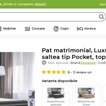
e, pilote și canapele
(
detalii
)
Ver
Mobilier
Covoare
Copii
Horeca
Pat matrimonial, Lux
saltea tip Pocket, top
Stoc epuizat
• Brand
Essience
• Cod
5
-
3
review-uri
Variante disponibile
160x200 cm,
160x200 cm,
Antracit
Crem