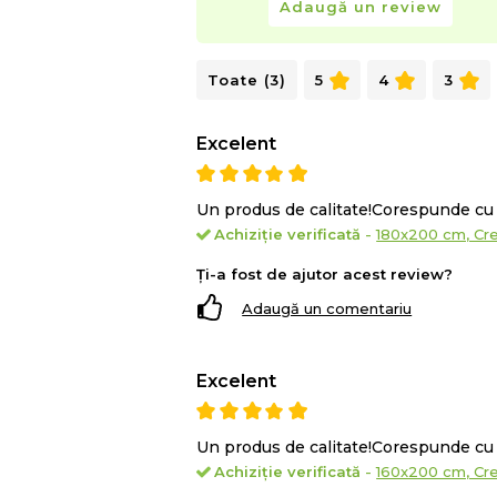
Adaugă un review
Toate (3)
5
4
3
Excelent
Un produs de calitate!Corespunde cu 
Achiziție verificată
-
180x200 cm, Cr
Ți-a fost de ajutor acest review?
Adaugă un comentariu
Excelent
Un produs de calitate!Corespunde cu 
Achiziție verificată
-
160x200 cm, Cr