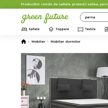
Producător român de saltele, protecții saltea, pern
Search
Saltele
Toppere
Textile
Mobilier
Mobilier dormitor