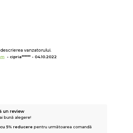
descrierea vanzatorului.
em
- cipria****** - 04.10.2022
ă un review
mai bună alegere!
 cu 5% reducere
pentru următoarea comandă