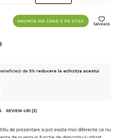
ANUNȚĂ-MĂ CÂND E PE STOC
Salvează
l
beneficiezi de
5% reducere la achiziția acestui
Ă
REVIEW-URI (3)
itlu de prezentare si pot exista mici diferente ce nu
renta de nuanta in functie de dispozitivul utilizat.