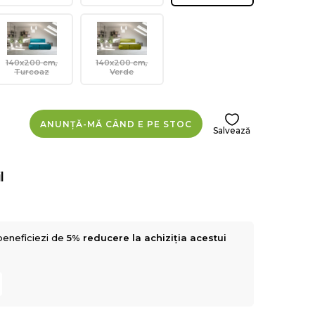
140x200 cm,
140x200 cm,
Turcoaz
Verde
ANUNȚĂ-MĂ CÂND E PE STOC
Salvează
l
beneficiezi de
5% reducere la achiziția acestui