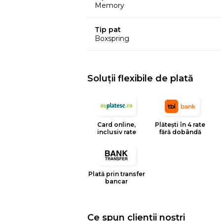
Memory
garanta o stabilitate ridicata.
Patul Bergen are, pe langa suprafata
Tip pat
Boxspring
astfel si foarte practic, un argument 
completeaza perfect orice dormitor.
Soluții flexibile de plată
Card online,
Plătești în 4 rate
inclusiv rate
fără dobândă
Plată prin transfer
bancar
Ce spun clienții noștri