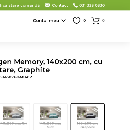
ifică stare comandă
Contact
031 333 0330
Contul meu
0
0
rgen Memory, 140x200 cm, cu
tare, Graphite
5945878048462
140x200 cm, Gri
140x200 cm,
140x200 cm,
Mint
Graphite