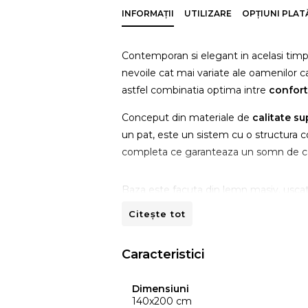
INFORMAȚII
UTILIZARE
OPȚIUNI PLAT
Contemporan si elegant in acelasi timp
nevoile cat mai variate ale oamenilor c
astfel combinatia optima intre
confort
Conceput din materiale de
calitate su
un pat, este un sistem cu o structura c
completa ce garanteaza un somn de ca
Baza este facuta din lemn masiv, uscat
durabilitate ridicata
care sa nu scartai
Citește tot
Pocket®
din interiorul boxului asigura 
anatomic
excelent.
Caracteristici
Salteaua vine in completarea bazei cu
neavand legaturi intre ele, impiedica
Dimensiuni
140x200 cm
nu deranja partenerul in timpul somnu