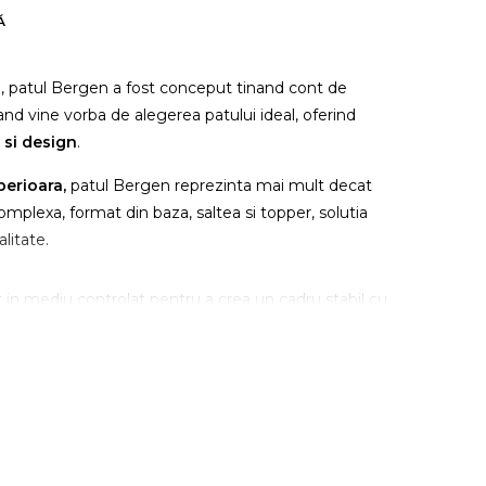
Ă
, patul Bergen a fost conceput tinand cont de
and vine vorba de alegerea patului ideal, oferind
 si design
.
perioara,
patul Bergen reprezinta mai mult decat
omplexa, format din baza, saltea si topper, solutia
litate.
 in mediu controlat pentru a crea un cadru stabil cu
e in timp. Arcurile impachetate individual
7Z Green
o stabilitate crescuta si un
confort ortopedic si
 al doilea strat de arcuri 7Z Green Pocket® care,
 propagarea miscarii pe suprafata saltelei pentru a
lui. In plus,
7Z Green Pocket®
permite un