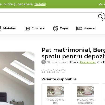
e, pilote și canapele
(
detalii
)
Ver
Mobilier
Covoare
Copii
Horeca
Pat matrimonial, Be
spatiu pentru depozi
Stoc epuizat
• Brand
Essience
• Cod
Variante disponibile
140x200 cm,
140x200 cm,
Bej
Roz pudra