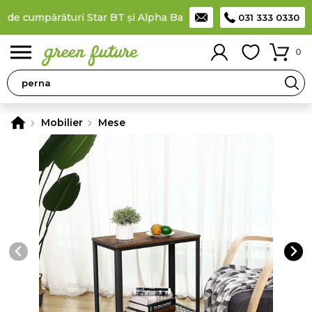
de cumpărături Star BT și Alpha Bank
Plătești în rate
prin car
031 333 0330
0
Mobilier
Mese