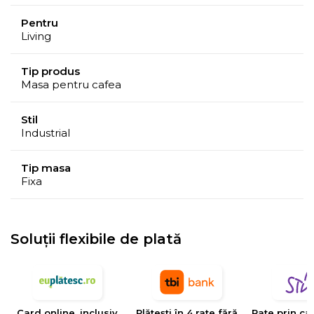
Pentru
Living
Tip produs
Masa pentru cafea
Stil
Industrial
Tip masa
Fixa
Soluții flexibile de plată
Card online, inclusiv
Plătești în 4 rate fără
Rate prin ca