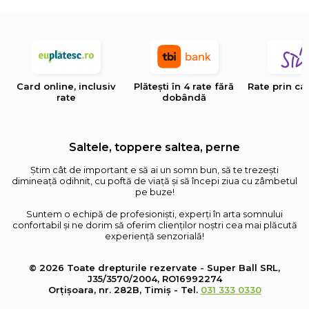
Card online, inclusiv
Plătești în 4 rate fără
Rate prin ca
rate
dobândă
Saltele, toppere saltea, perne
Știm cât de important e să ai un somn bun, să te trezești
dimineață odihnit, cu poftă de viață și să începi ziua cu zâmbetul
pe buze!
Suntem o echipă de profesioniști, experți în arta somnului
confortabil și ne dorim să oferim clienților noștri cea mai plăcută
experiență senzorială!
© 2026 Toate drepturile rezervate - Super Ball SRL,
J35/3570/2004, RO16992274
Orțișoara, nr. 282B, Timiș - Tel.
031 333 0330