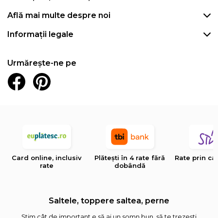
Află mai multe despre noi
Informații legale
Urmărește-ne pe
Card online, inclusiv
Plătești în 4 rate fără
Rate prin ca
rate
dobândă
Saltele, toppere saltea, perne
Știm cât de important e să ai un somn bun, să te trezești