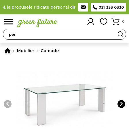
la produsele ridicate personal din locker
Taxă de livrare 11,99 
031 333 0330
0
Mobilier
Comode