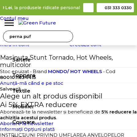
9 Lei
, la produsele ridicate personal din locker
Taxă de livrare 
031 333 0330
Contul meu
0
0
Green Future
Verifică stare comandă
Copii
Intră în cont
Creează cont
Jucarii
Masinuta Stunt Tornado, Hot Wheels,
Saltele
multicolor
Stoc epuizat
• Brand
MONDO/ HOT WHEELS
• Cod
Toppere
8001011634415
Anunță-mă când e pe stoc
Salvează
Textile
Alege un alt produs disponibil
Ai 5% EXTRA reducere
Mobilier
Abonează-te la newsletter și beneficiezi de
5% reducere la
achiziția acestui produs
.
Covoare
Abonare la newsletter
Informații
Opțiuni plată
INSTRUCTIUNI PRIVIND UMFLAREA ANVELOPELOR