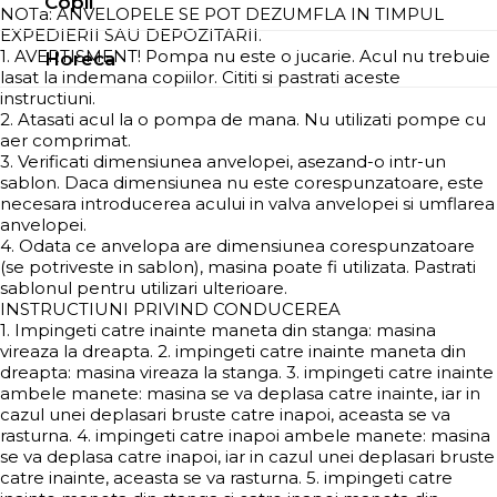
Copii
NOTa: ANVELOPELE SE POT DEZUMFLA IN TIMPUL
EXPEDIERII SAU DEPOZITARII.
1. AVERTISMENT! Pompa nu este o jucarie. Acul nu trebuie
Horeca
lasat la indemana copiilor. Cititi si pastrati aceste
instructiuni.
2. Atasati acul la o pompa de mana. Nu utilizati pompe cu
aer comprimat.
3. Verificati dimensiunea anvelopei, asezand-o intr-un
sablon. Daca dimensiunea nu este corespunzatoare, este
necesara introducerea acului in valva anvelopei si umflarea
anvelopei.
4. Odata ce anvelopa are dimensiunea corespunzatoare
(se potriveste in sablon), masina poate fi utilizata. Pastrati
sablonul pentru utilizari ulterioare.
INSTRUCTIUNI PRIVIND CONDUCEREA
1. Impingeti catre inainte maneta din stanga: masina
vireaza la dreapta. 2. impingeti catre inainte maneta din
dreapta: masina vireaza la stanga. 3. impingeti catre inainte
ambele manete: masina se va deplasa catre inainte, iar in
cazul unei deplasari bruste catre inapoi, aceasta se va
rasturna. 4. impingeti catre inapoi ambele manete: masina
se va deplasa catre inapoi, iar in cazul unei deplasari bruste
catre inainte, aceasta se va rasturna. 5. impingeti catre