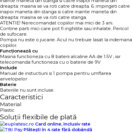
inainte maneta din stanga si catre inapoi maneta din
dreapta: masina se va roti catre dreapta. 6. impingeti catre
inapoi maneta din stanga si catre inainte maneta din
dreapta: masina se va roti catre stanga.
ATENTIE! Nerecomandat copiilor mai mici de 3 ani.
Contine parti mici care pot fi inghitite sau inhalate. Pericol
de sufocare.
Pompa nu este o jucarie. Acul nu trebuie lasat la indemana
copiilor.
Funcționează cu
Masina functioneza cu 8 baterii alcaline AA de 1.5V , iar
telecomanda functioneza cu o baterie de 9V
Include
Manual de instuctiuni si 1 pompa pentru umflarea
anvelopelor
Baterie
Bateriile nu sunt incluse.
Caracteristici
Material
Plastic
Soluții flexibile de plată
Card online, inclusiv rate
Plătești în 4 rate fără dobândă