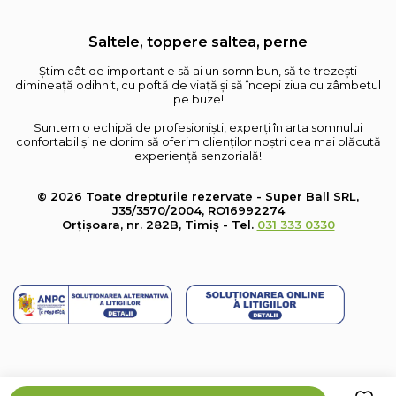
Saltele, toppere saltea, perne
Știm cât de important e să ai un somn bun, să te trezești
dimineață odihnit, cu poftă de viață și să începi ziua cu zâmbetul
pe buze!
Suntem o echipă de profesioniști, experți în arta somnului
confortabil și ne dorim să oferim clienților noștri cea mai plăcută
experiență senzorială!
© 2026 Toate drepturile rezervate - Super Ball SRL,
J35/3570/2004, RO16992274
Orțișoara, nr. 282B, Timiș - Tel.
031 333 0330