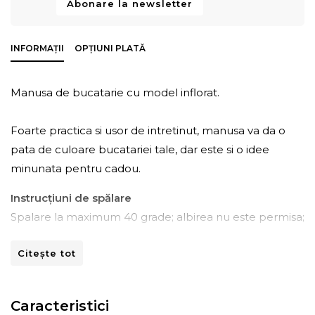
Abonare la newsletter
INFORMAȚII
OPȚIUNI PLATĂ
Manusa de bucatarie cu model inflorat.
Foarte practica si usor de intretinut, manusa va da o
pata de culoare bucatariei tale, dar este si o idee
minunata pentru cadou.
Instrucțiuni de spălare
Spalare la maximum 40 grade; albirea nu este permisa;
nu se usca prin centrifugare; se calca la temperatura
Citește tot
medie; nu se curata chimic.
Mențiuni
Produsul este prezentat fata-verso
Caracteristici