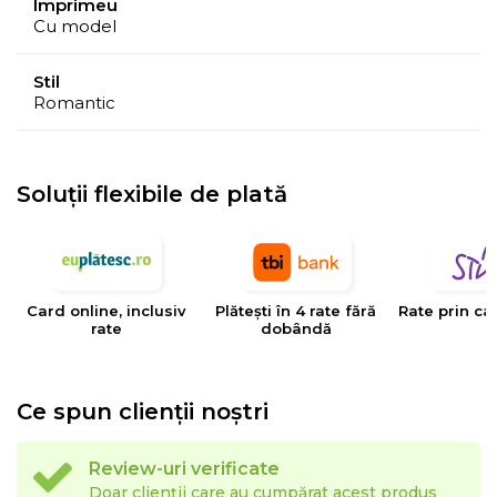
Imprimeu
Cu model
Stil
Romantic
Soluții flexibile de plată
Card online, inclusiv
Plătești în 4 rate fără
Rate prin ca
rate
dobândă
Ce spun clienții noștri
Review-uri verificate
Doar clienții care au cumpărat acest produs