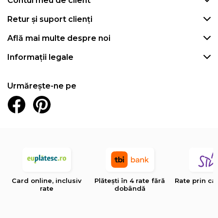
Contul meu de client
Retur și suport clienți
Află mai multe despre noi
Informații legale
Urmărește-ne pe
Card online, inclusiv
Plătești în 4 rate fără
Rate prin ca
rate
dobândă