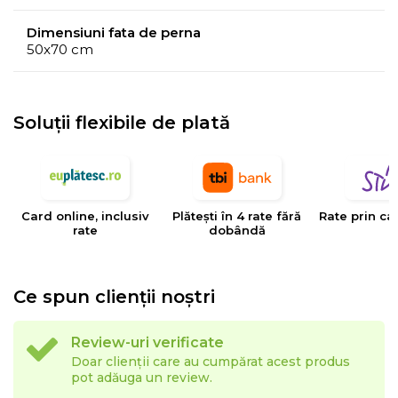
Dimensiuni fata de perna
50x70 cm
Soluții flexibile de plată
Card online, inclusiv
Plătești în 4 rate fără
Rate prin ca
rate
dobândă
Ce spun clienții noștri
Review-uri verificate
Doar clienții care au cumpărat acest produs
pot adăuga un review.