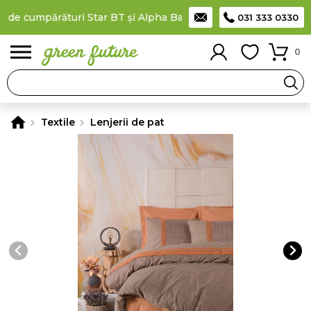
 de cumpărături Star BT și Alpha Bank
Plătești în rate
prin car
031 333 0330
0
Textile
Lenjerii de pat