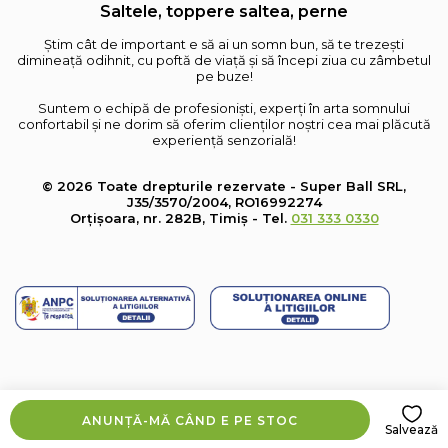
Saltele, toppere saltea, perne
Știm cât de important e să ai un somn bun, să te trezești
dimineață odihnit, cu poftă de viață și să începi ziua cu zâmbetul
pe buze!
Suntem o echipă de profesioniști, experți în arta somnului
confortabil și ne dorim să oferim clienților noștri cea mai plăcută
experiență senzorială!
© 2026 Toate drepturile rezervate - Super Ball SRL,
J35/3570/2004, RO16992274
Orțișoara, nr. 282B, Timiș - Tel.
031 333 0330
ANUNȚĂ-MĂ CÂND E PE STOC
Salvează