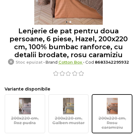
Lenjerie de pat pentru doua
persoane, 6 piese, Hazel, 200x220
cm, 100% bumbac ranforce, cu
detalii brodate, rosu caramiziu
Stoc epuizat
• Brand
Cotton Box
• Cod
8683342295932
Variante disponibile
200x220 cm,
200x220 cm,
200x220 cm,
Roz pudra
Galben mustar
Rosu
caramiziu