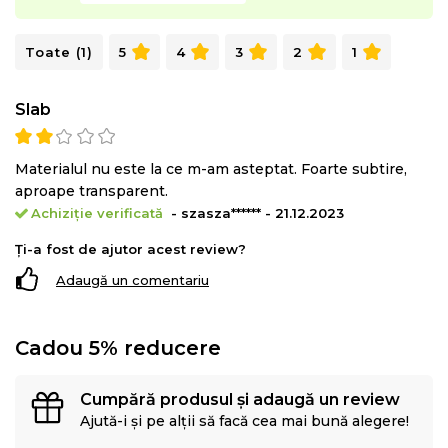
Toate (1)
5
4
3
2
1
Slab
Materialul nu este la ce m-am asteptat. Foarte subtire,
aproape transparent.
Achiziție verificată
- szasza****** - 21.12.2023
Ți-a fost de ajutor acest review?
Adaugă un comentariu
Cadou 5% reducere
Cumpără produsul și adaugă un review
Ajută-i și pe alții să facă cea mai bună alegere!