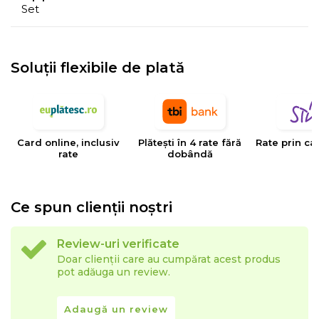
Set
Soluții flexibile de plată
Card online, inclusiv
Plătești în 4 rate fără
Rate prin ca
rate
dobândă
Ce spun clienții noștri
Review-uri verificate
Doar clienții care au cumpărat acest produs
pot adăuga un review.
Adaugă un review