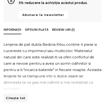
5% reducere la achiziția acestui produs
.
Abonare la newsletter
INFORMAȚII
OPȚIUNI PLATĂ
REVIEW-URI (1)
Lenjeria de pat dubla Bedora Kitsu contine 4 piese si
cucereste cu imprimeul sau multicolor. Materialul
natural din care este realizat iti va oferi confortul de
care ai nevoie pentru a avea un somn odihnitor si
pentru a-ti "incarca bateriile" in fiecare noapte. Aceasta
lenjerie te va transpune intr-o dulce visare iar
dimineata te va gasi mai odihnit si mai revitalizat ca
niciodata.
Citește tot
Bine de stiut
: Bumbacul este o fibra naturala, durabila
si prietenoasa cu mediul, iar aspectul sau nu se