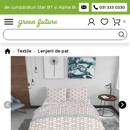
 de cumpărături Star BT și Alpha Bank
Plătești în rate
prin car
031 333 0330
0
Textile
Lenjerii de pat