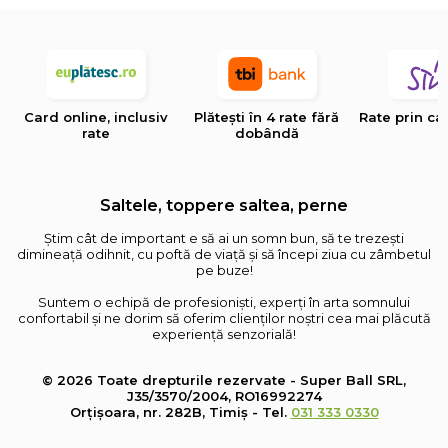
Card online, inclusiv
Plătești în 4 rate fără
Rate prin ca
rate
dobândă
Saltele, toppere saltea, perne
Știm cât de important e să ai un somn bun, să te trezești
dimineață odihnit, cu poftă de viață și să începi ziua cu zâmbetul
pe buze!
Suntem o echipă de profesioniști, experți în arta somnului
confortabil și ne dorim să oferim clienților noștri cea mai plăcută
experiență senzorială!
© 2026 Toate drepturile rezervate - Super Ball SRL,
J35/3570/2004, RO16992274
Orțișoara, nr. 282B, Timiș - Tel.
031 333 0330