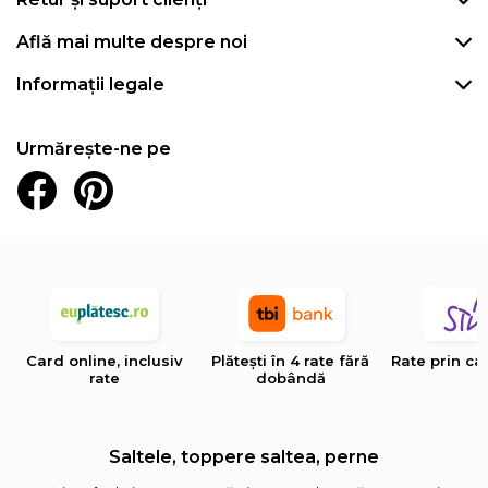
Află mai multe despre noi
Informații legale
Urmărește-ne pe
Card online, inclusiv
Plătești în 4 rate fără
Rate prin ca
rate
dobândă
Saltele, toppere saltea, perne