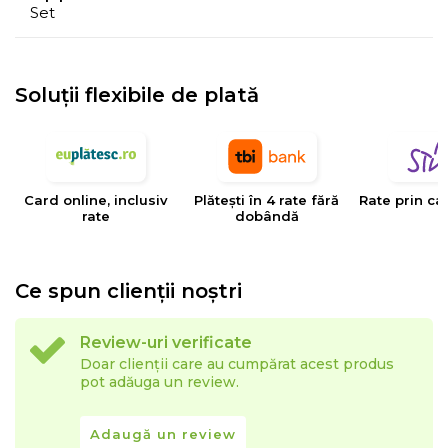
Set
Soluții flexibile de plată
Card online, inclusiv
Plătești în 4 rate fără
Rate prin ca
rate
dobândă
Ce spun clienții noștri
Review-uri verificate
Doar clienții care au cumpărat acest produs
pot adăuga un review.
Adaugă un review