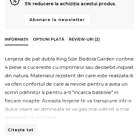
5% reducere la achiziția acestui produs
.
Abonare la newsletter
INFORMAȚII
OPȚIUNI PLATĂ
REVIEW-URI (2)
Lenjeria de pat dubla King Size Bedora Garden contine
4 piese si cucereste cu imprimeul sau deosebit inspirat
din natura. Materialul rezistent din care este realizata iti
va oferi confortul de care ai nevoie pentru a avea un
somn odihnitor si pentru a-ti "incarca bateriile" in
fiecare noapte. Aceasta lenjerie te va transpune intr-o
dulce visare iar dimineata te va gasi mai odihnit si mai
revitalizat ca niciodata.
Citește tot
Bine de stiut
: Bumbacul este o fibra naturala, durabila
si prietenoasa cu mediul, iar aspectul sau nu se