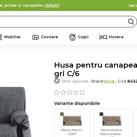
e, pilote și canapele
(
detalii
)
Ver
Mobilier
Covoare
Copii
Horeca
Husa pentru canapea,
gri C/6
Stoc epuizat
• Brand
Eysa
• Cod
8432
Variante disponibile
Maro, Maro -
Maro inchis,
C/37
Maro inchis -