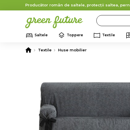
Producător român de saltele, protecții saltea, pern
Search
Saltele
Toppere
Textile
Textile
Huse mobilier