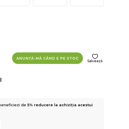
ANUNȚĂ-MĂ CÂND E PE STOC
Salvează
l
beneficiezi de
5% reducere la achiziția acestui