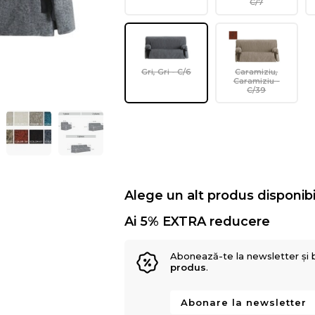
C/7
Gri, Gri - C/6
Caramiziu,
Caramiziu -
C/39
Alege un alt produs disponibi
Ai 5% EXTRA reducere
Abonează-te la newsletter și 
produs
.
Abonare la newsletter