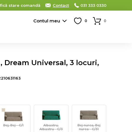
ifică stare comandă
Contact
031 333 0330
Contul meu
0
0
 Dream Universal, 3 locuri,
210631163
Bej, Bej - C/1
Albastru,
Bej nurca, Bej
Albastru - C/3
nurca - C/31