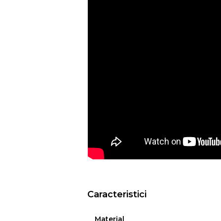
Recomandari de folosire:
- Nu expuneti articolul la caldura directa
- Evitati contactul direct cu benzi de 
- Spalati culorile intunecate separat si in
- Nu utilizati huse de culori inchise de
ar putea pierde din culoare din cauza c
temperatura, etc.
- Culorile prezentate pot avea unele vari
procesului de imprimare.
EYSA
este un brand spaniol de referinta 
huselor pentru mobilier. Creativitatea, d
determina stilul si traiectoria Eysa inca d
Caracteristici
Material