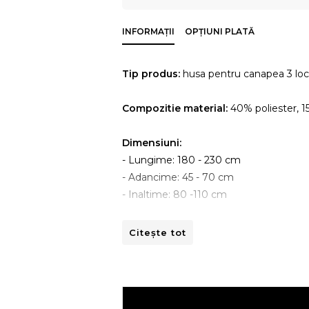
INFORMAȚII
OPȚIUNI PLATĂ
Tip produs:
husa pentru canapea 3 loc
Compozitie material:
40% poliester, 1
Dimensiuni:
- Lungime: 180 - 230 cm
- Adancime: 45 - 70 cm
- Inaltime: 80 -110 cm
Instructiuni de spalare:
Citește tot
- A se curata la masina de spalat la 30ºC
- A nu se curata chimic.
- A nu se calca.
- A nu se usca prin centrifugare.