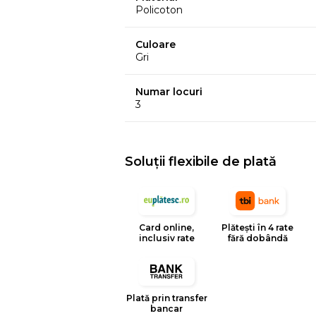
Policoton
Culoare
Gri
Numar locuri
3
Soluții flexibile de plată
Card online,
Plătești în 4 rate
inclusiv rate
fără dobândă
Plată prin transfer
bancar