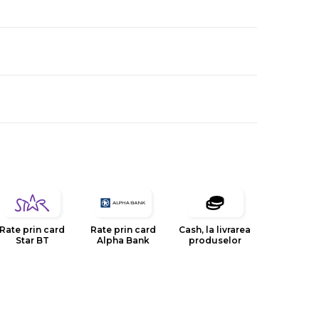
Rate prin card
Rate prin card
Cash, la livrarea
Star BT
Alpha Bank
produselor