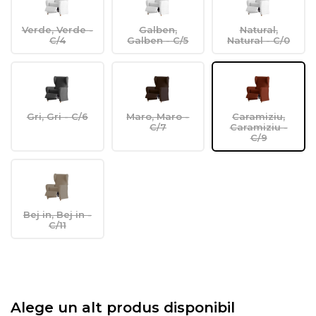
Verde, Verde -
Galben,
Natural,
C/4
Galben - C/5
Natural - C/0
Gri, Gri - C/6
Maro, Maro -
Caramiziu,
C/7
Caramiziu -
C/9
Bej in, Bej in -
C/11
Alege un alt produs disponibil