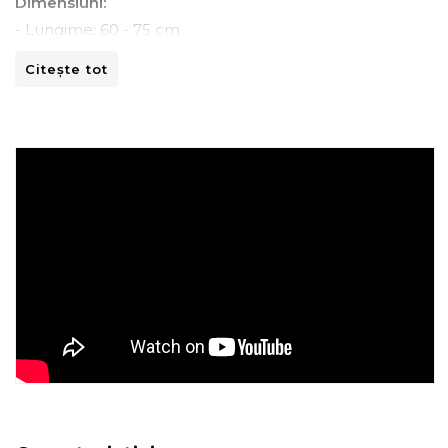
Dimensiuni:
- Lungime: 60 - 75 cm
- Adancime: 60 - 90 cm
Citește tot
- Inaltime: 90 -100 cm
Instructiuni de spalare:
- A se curata la masina de spalat la 30ºC.
- A nu se curata chimic.
- A nu se calca.
- A nu se usca prin centrifugare.
Recomandari de folosire:
- Nu expuneti articolul la caldura directa sau la razele
solare.
- Evitati contactul direct cu benzi de fixare automata
sau alte elemente ascutite.
- Spalati culorile intunecate separat si inainte de a fi