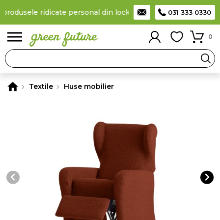
 produsele ridicate personal din locker
Taxă de livrare 11,99 Lei
031 333 0330
0
Textile
Huse mobilier