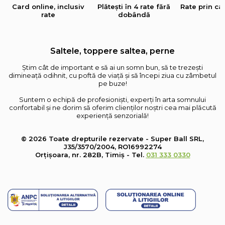
Card online, inclusiv
Plătești în 4 rate fără
Rate prin ca
rate
dobândă
Saltele, toppere saltea, perne
Știm cât de important e să ai un somn bun, să te trezești
dimineață odihnit, cu poftă de viață și să începi ziua cu zâmbetul
pe buze!
Suntem o echipă de profesioniști, experți în arta somnului
confortabil și ne dorim să oferim clienților noștri cea mai plăcută
experiență senzorială!
© 2026 Toate drepturile rezervate - Super Ball SRL,
J35/3570/2004, RO16992274
Orțișoara, nr. 282B, Timiș - Tel.
031 333 0330