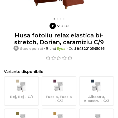
VIDEO
Husa fotoliu relax elastica bi-
stretch, Dorian, caramiziu C/9
Stoc epuizat
• Brand
Eysa
• Cod
8432210545095
Variante disponibile
Bej, Bej - C/1
Fucsia, Fucsia
Albastru,
- C/2
Albastru - C/3