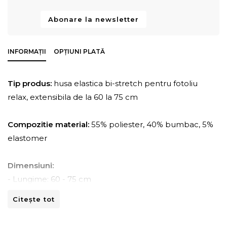
Abonare la newsletter
INFORMAȚII
OPȚIUNI PLATĂ
Tip produs:
husa elastica bi-stretch pentru fotoliu
relax, extensibila de la 60 la 75 cm
Compozitie material:
55% poliester, 40% bumbac, 5%
elastomer
Dimensiuni:
- Lungime: 60 - 75 cm
- Adancime: 60 - 90 cm
Citește tot
- Inaltime: 90 -100 cm