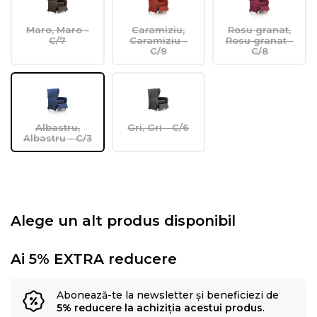
Maro, Maro -
Caramiziu,
Rosu granat,
C/7
Caramiziu -
Rosu granat -
C/9
C/8
Albastru,
Gri, Gri - C/6
Albastru - C/3
Alege un alt produs disponibil
Ai 5% EXTRA reducere
Abonează-te la newsletter și beneficiezi de
5% reducere la achiziția acestui produs
.