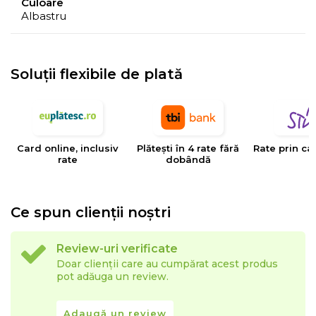
Culoare
Albastru
- Culorile prezentate pot avea unele variatii in
comparatie cu realitatea, datorita limitarilor procesului
de imprimare.
Soluții flexibile de plată
EYSA
este un brand spaniol de referinta in domeniul
tesaturilor decorative, tapiteriilor si huselor pentru
mobilier. Creativitatea, designul, inovatia si calitatea
Card online, inclusiv
Plătești în 4 rate fără
Rate prin ca
sunt valorile care determina stilul si traiectoria Eysa inca
rate
dobândă
de la infiintarea sa.
Ce spun clienții noștri
Review-uri verificate
Doar clienții care au cumpărat acest produs
pot adăuga un review.
Adaugă un review