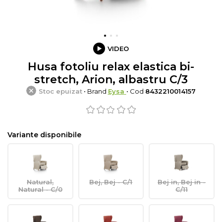
VIDEO
Husa fotoliu relax elastica bi-
stretch, Arion, albastru C/3
Stoc epuizat
• Brand
Eysa
• Cod
8432210014157
Variante disponibile
Natural,
Bej, Bej - C/1
Bej in, Bej in -
Natural - C/0
C/11