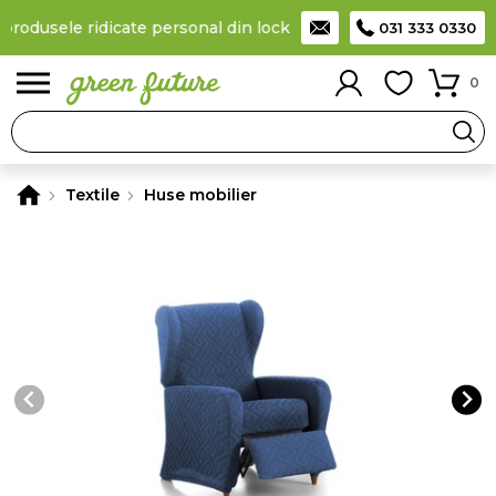
produsele ridicate personal din locker
Taxă de livrare 11,99 Lei
031 333 0330
0
Textile
Huse mobilier