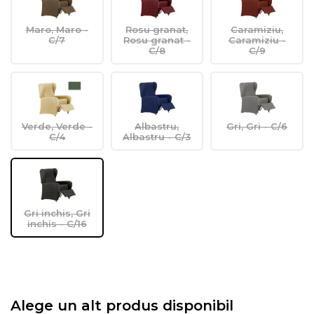
Maro, Maro -
Rosu granat,
Caramiziu,
C/7
Rosu granat -
Caramiziu -
C/8
C/9
Verde, Verde -
Albastru,
Gri, Gri - C/6
C/4
Albastru - C/3
Gri inchis, Gri
inchis - C/16
Alege un alt produs disponibil