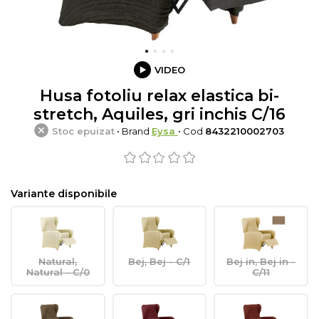
VIDEO
Husa fotoliu relax elastica bi-
stretch, Aquiles, gri inchis C/16
Stoc epuizat
• Brand
Eysa
• Cod
8432210002703
Variante disponibile
Natural,
Bej, Bej - C/1
Bej in, Bej in -
Natural - C/0
C/11