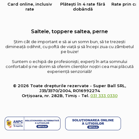
Card online, inclusiv
Plătești în 4 rate fără
Rate prin ca
rate
dobândă
Saltele, toppere saltea, perne
Știm cât de important e să ai un somn bun, să te trezești
dimineață odihnit, cu poftă de viață și să începi ziua cu zâmbetul
pe buze!
Suntem o echipă de profesioniști, experți în arta somnului
confortabil și ne dorim să oferim clienților noștri cea mai plăcută
experiență senzorială!
© 2026 Toate drepturile rezervate - Super Ball SRL,
J35/3570/2004, RO16992274
Orțișoara, nr. 282B, Timiș - Tel.
031 333 0330