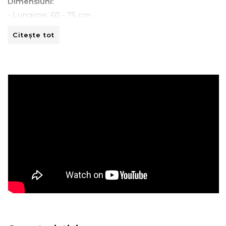
Dimensiuni:
- Lungime: 60 - 75 cm
- Adancime: 60 - 90 cm
Citește tot
- Inaltime: 90 -100 cm
Instructiuni de spalare:
- A se curata la masina de spalat la 30ºC.
- A nu se curata chimic.
- A nu se calca.
- A nu se usca prin centrifugare.
Recomandari de folosire:
- Nu expuneti articolul la caldura directa sau la razele
solare.
- Evitati contactul direct cu benzi de fixare automata
sau alte elemente ascutite.
- Spalati culorile intunecate separat si inainte de a fi