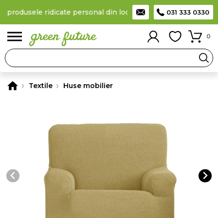
a produsele ridicate personal din locker
Taxă de livrare 11,99 L
031 333 0330
0
Textile
Huse mobilier