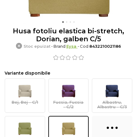
Husa fotoliu elastica bi-stretch,
Dorian, galben C/5
Stoc epuizat
• Brand
Eysa
• Cod
8432210021186
Variante disponibile
Bej, Bej - C/1
Fucsia, Fucsia
Albastru,
- C/2
Albastru - C/3