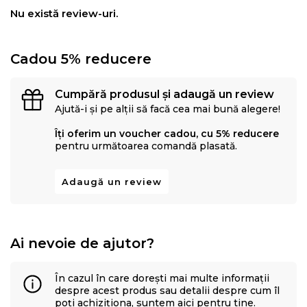
mobilier. Creativitatea, designul, inovatia si calitatea
Nu există review-uri.
sunt valorile care determina stilul si traiectoria Eysa inca
de la infiintarea sa.
Cadou 5% reducere
Cumpără produsul și adaugă un review
Ajută-i și pe alții să facă cea mai bună alegere!
Îți oferim un voucher cadou, cu 5% reducere
pentru următoarea comandă plasată.
Adaugă un review
Ai nevoie de ajutor?
În cazul în care dorești mai multe informații
despre acest produs sau detalii despre cum îl
poți achiziționa, suntem aici pentru tine.