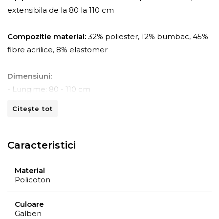
extensibila de la 80 la 110 cm
Compozitie material:
32% poliester, 12% bumbac, 45%
fibre acrilice, 8% elastomer
Dimensiuni:
- Lungime: 80 - 110 cm
- Adancime: 45 - 70 cm
Citește tot
- Inaltime: 80 -110 cm
Instructiuni de spalare:
Caracteristici
- A se curata la masina de spalat la 30ºC.
- A nu se curata chimic.
Material
Policoton
- A nu se calca.
- A nu se usca prin centrifugare.
Culoare
Galben