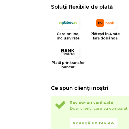
Soluții flexibile de plată
Card online,
Plătești în 4 rate
inclusiv rate
fără dobândă
Plată prin transfer
bancar
Ce spun clienții noștri
Review-uri verificate
Doar clienții care au cumpăra
Adaugă un review