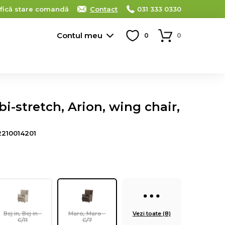
ifică stare comandă
Contact
031 333 0330
Contul meu
0
0
bi-stretch, Arion, wing chair,
2210014201
Bej in, Bej in -
Maro, Maro -
Vezi toate (8)
C/11
C/7