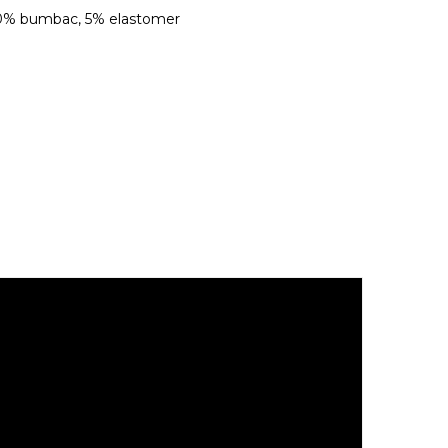
40% bumbac, 5% elastomer
.
 sau la razele solare.
fixare automata sau alte elemente ascutite.
ainte de a fi utilizate.
asupra canapelelor tapitate in culori deschise. Husele