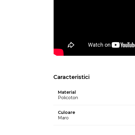
ar putea pierde din culoare din cauza c
temperatura, etc.
- Culorile prezentate pot avea unele vari
procesului de imprimare.
EYSA
este un brand spaniol de referinta 
huselor pentru mobilier. Creativitatea, d
determina stilul si traiectoria Eysa inca d
Caracteristici
Material
Policoton
Culoare
Maro