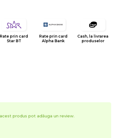
Rate prin card
Rate prin card
Cash, la livrarea
Star BT
Alpha Bank
produselor
t acest produs pot adăuga un review.