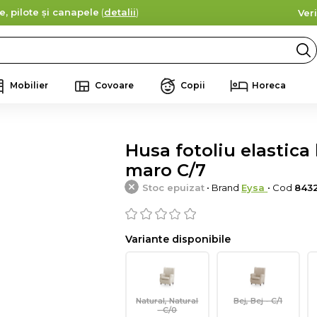
e, pilote și canapele
(
detalii
)
Ver
Mobilier
Covoare
Copii
Horeca
Husa fotoliu elastica 
maro C/7
Stoc epuizat
• Brand
Eysa
• Cod
843
Variante disponibile
Natural, Natural
Bej, Bej - C/1
- C/0