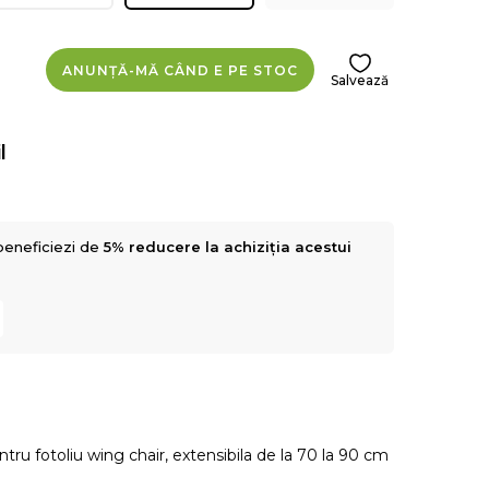
ANUNȚĂ-MĂ CÂND E PE STOC
Salvează
l
beneficiezi de
5% reducere la achiziția acestui
ntru fotoliu wing chair, extensibila de la 70 la 90 cm