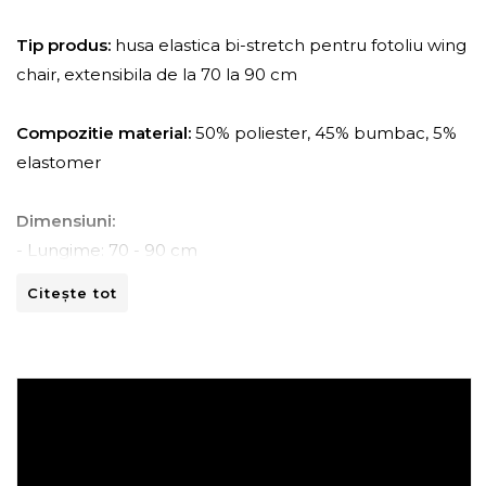
Tip produs:
husa elastica bi-stretch pentru fotoliu wing
chair, extensibila de la 70 la 90 cm
Compozitie material:
50% poliester, 45% bumbac, 5%
elastomer
Dimensiuni:
- Lungime: 70 - 90 cm
- Adancime: 60 - 80 cm
Citește tot
- Inaltime: 90 -100 cm
Instructiuni de spalare:
- A se curata la masina de spalat la 30ºC.
- A nu se curata chimic.
- A nu se calca.
- A nu se usca prin centrifugare.