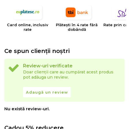
EYSA
este un brand spaniol de referinta in domeniul
tesaturilor decorative, tapiteriilor si huselor pentru
mobilier. Creativitatea, designul, inovatia si calitatea
Card online, inclusiv
Plătești în 4 rate fără
Rate prin ca
sunt valorile care determina stilul si traiectoria Eysa inca
rate
dobândă
de la infiintarea sa.
Ce spun clienții noștri
Review-uri verificate
Doar clienții care au cumpărat acest produs
pot adăuga un review.
Adaugă un review
Nu există review-uri.
Cadou 5% reducere