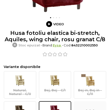
VIDEO
Husa fotoliu elastica bi-stretch,
Aquiles, wing chair, rosu granat C/8
Stoc epuizat
• Brand
Eysa
• Cod
8432210002550
Variante disponibile
Natural,
Bej, Bej - C/1
Bej in, Bej in -
Natural - C/0
C/11