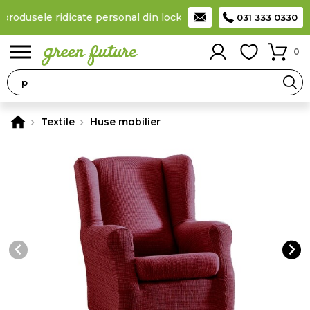
 produsele ridicate personal din locker
Taxă de livrare 11,99 Lei
031 333 0330
0
Textile
Huse mobilier