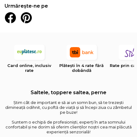
Urmărește-ne pe
Card online, inclusiv
Plătești în 4 rate fără
Rate prin ca
rate
dobândă
Saltele, toppere saltea, perne
Știm cât de important e să ai un somn bun, să te trezești
dimineață odihnit, cu poftă de viață și să începi ziua cu zâmbetul
pe buze!
Suntem o echipă de profesioniști, experți în arta somnului
confortabil și ne dorim să oferim clienților noștri cea mai plăcută
experiență senzorială!