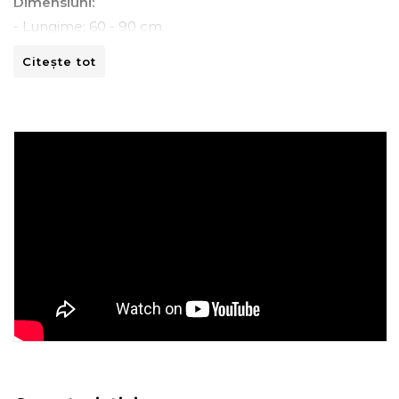
Dimensiuni:
- Lungime: 60 - 90 cm
- Adancime: 60 - 80 cm
Citește tot
- Inaltime: 90 -100 cm
Instructiuni de spalare:
- A se curata la masina de spalat la 30ºC.
- A nu se curata chimic.
- A nu se calca.
- A nu se usca prin centrifugare.
Recomandari de folosire:
- Nu expuneti articolul la caldura directa sau la razele
solare.
- Evitati contactul direct cu benzi de fixare automata
sau alte elemente ascutite.
- Spalati culorile intunecate separat si inainte de a fi