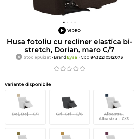
VIDEO
Husa fotoliu cu recliner elastica bi-
stretch, Dorian, maro C/7
Stoc epuizat
• Brand
Eysa
• Cod
8432210512073
Variante disponibile
Bej, Bej - C/1
Gri, Gri - C/6
Albastru,
Albastru - C/3