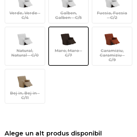
Verde, Verde -
Galben,
Fucsia, Fucsia
C/4
Galben - C/5
- C/2
Natural,
Maro, Maro -
Caramiziu,
Natural - C/0
C/7
Caramiziu -
C/9
Bej in, Bej in -
C/11
Alege un alt produs disponibil