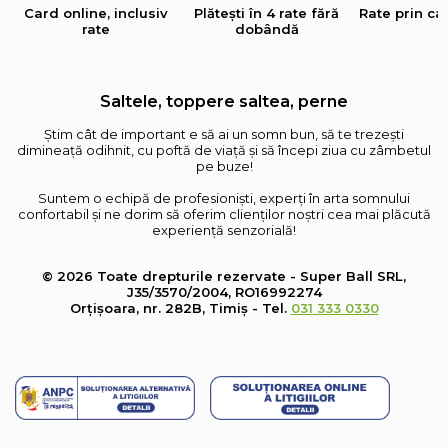
Card online, inclusiv
Plătești în 4 rate fără
Rate prin ca
rate
dobândă
Saltele, toppere saltea, perne
Știm cât de important e să ai un somn bun, să te trezești
dimineață odihnit, cu poftă de viață și să începi ziua cu zâmbetul
pe buze!
Suntem o echipă de profesioniști, experți în arta somnului
confortabil și ne dorim să oferim clienților noștri cea mai plăcută
experiență senzorială!
© 2026 Toate drepturile rezervate - Super Ball SRL,
J35/3570/2004, RO16992274
Orțișoara, nr. 282B, Timiș - Tel.
031 333 0330